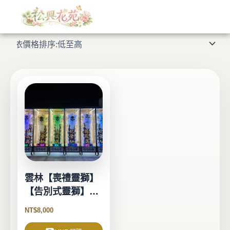
跳
至
顯示單一結果
主
要
內
容
雲林【喪禮靈獅】
【告別式靈獅】
【靈獅出租】
NT$
8,000