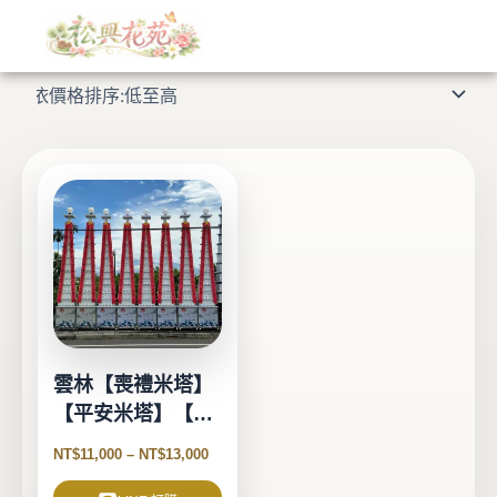
跳
至
顯示單一結果
主
要
內
容
此
產
品
有
多
種
款
式。
雲林【喪禮米塔】
可
【平安米塔】【告
在
別式米塔】
產
NT$
11,000
–
NT$
13,000
品
頁