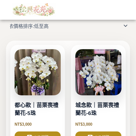
依
跳
價
格
至
顯示所有 9 筆結果
排
主
序：
低
要
至
高
內
容
都心款｜苗栗喪禮
城念款｜苗栗喪禮
蘭花-5珠
蘭花-6珠
NT$
3,000
NT$
3,000