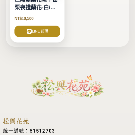
栗喪禮蘭花-白/粉-
(1對2個)
NT$
10,500
LINE 訂購
松興花苑
統一編號：61512703