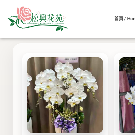
依
跳
價
至
格
排
首頁 / Ho
主
序：
低
顯示所有 9 筆結果
要
至
內
高
容