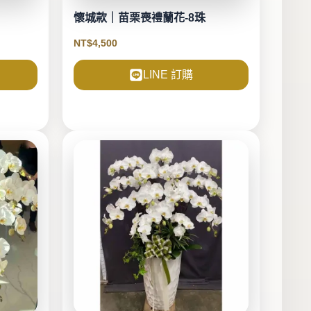
懷城款｜苗栗喪禮蘭花-8珠
NT$
4,500
LINE 訂購