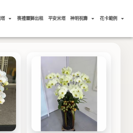
頭塔
喪禮靈獅出租
平安米塔
神明祝壽
花卡範例