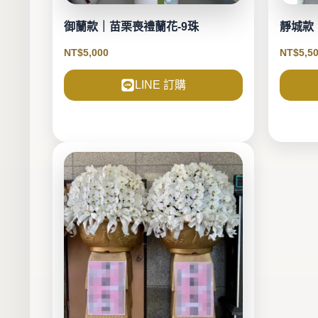
御蘭款｜苗栗喪禮蘭花-9珠
靜城款
NT$
5,000
NT$
5,5
LINE 訂購