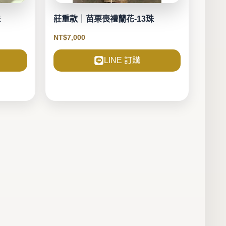
珠
莊重款｜苗栗喪禮蘭花-13珠
NT$
7,000
LINE 訂購