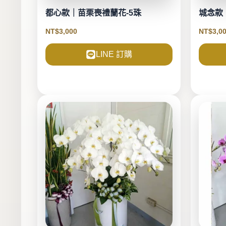
都心款｜苗栗喪禮蘭花-5珠
城念款
NT$
3,000
NT$
3,0
LINE 訂購