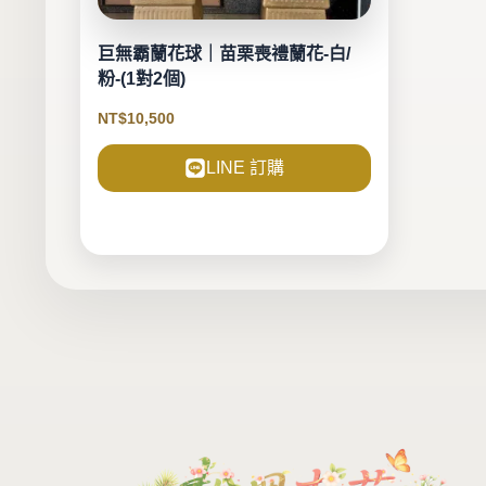
巨無霸蘭花球｜苗栗喪禮蘭花-白/
粉-(1對2個)
NT$
10,500
LINE 訂購