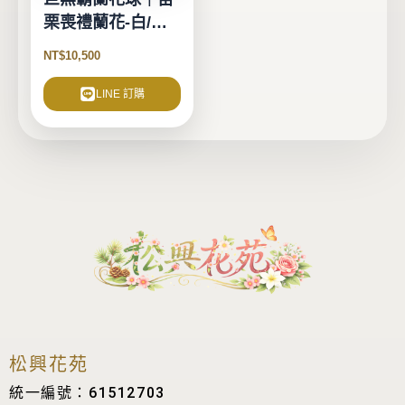
栗喪禮蘭花-白/粉-
(1對2個)
NT$
10,500
LINE 訂購
松興花苑
統一編號：61512703