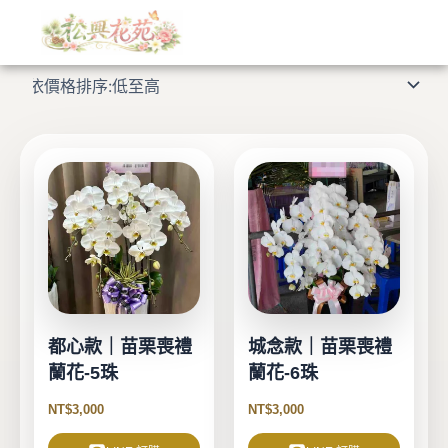
依
跳
價
格
至
顯示所有 9 筆結果
排
主
序：
低
要
至
高
內
容
都心款｜苗栗喪禮
城念款｜苗栗喪禮
蘭花-5珠
蘭花-6珠
NT$
3,000
NT$
3,000