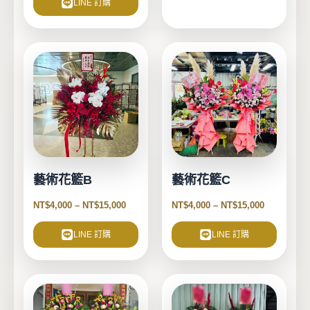
LINE 訂購
面
選
擇
此
此
選
產
產
項
品
品
有
有
多
多
種
種
款
款
式。
式。
藝術花籃B
藝術花籃C
可
可
在
在
NT$
4,000
–
NT$
15,000
NT$
4,000
–
NT$
15,000
產
產
品
品
LINE 訂購
LINE 訂購
頁
頁
面
面
選
選
擇
擇