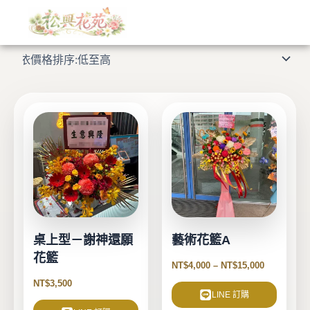
依
跳
價
格
至
顯示所有 7 筆結果
排
主
序：
低
要
至
高
內
容
此
產
品
有
多
種
款
式。
桌上型－謝神還願
藝術花籃A
可
花籃
在
NT$
4,000
–
NT$
15,000
產
NT$
3,500
品
LINE 訂購
頁