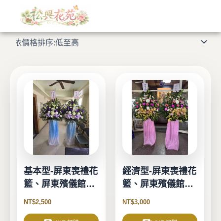
依
跳
價
格
至
顯示所有 14 筆結果
排
主
序：
低
要
至
高
內
容
基本型-屏東喪禮花
經濟型-屏東喪禮花
籃、屏東殯儀館花
籃、屏東殯儀館花
籃
籃
NT$
2,500
NT$
3,000