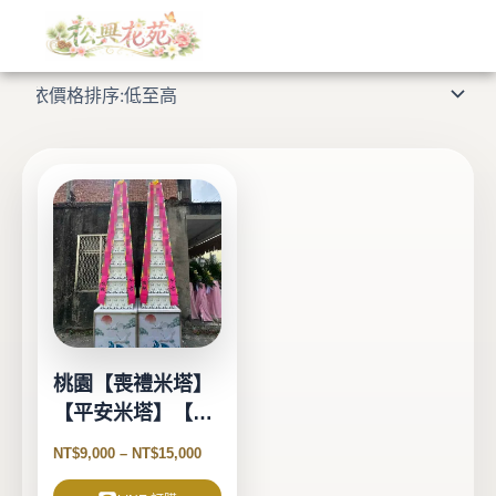
跳
至
顯示單一結果
主
要
內
容
此
產
品
有
多
種
款
式。
桃園【喪禮米塔】
可
【平安米塔】【告
在
別式米塔】
產
NT$
9,000
–
NT$
15,000
品
頁