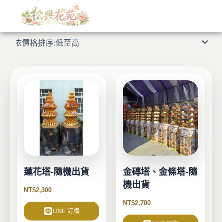
依
跳
價
格
至
顯示所有 8 筆結果
排
主
序：
低
要
至
高
內
容
蓮花塔-隨機出貨
金磚塔、金條塔-隨
機出貨
NT$
2,300
NT$
2,700
LINE 訂購