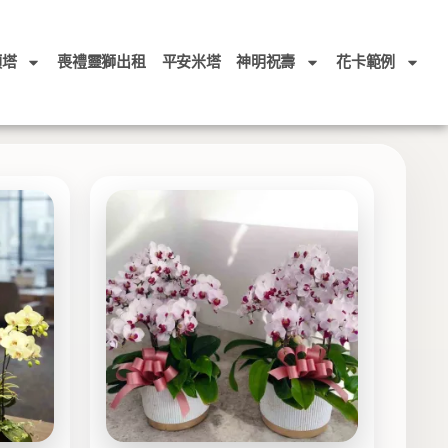
頭塔
喪禮靈獅出租
平安米塔
神明祝壽
花卡範例