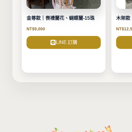
金尊款｜喪禮蘭花、蝴蝶蘭-15珠
木架款
NT$
9,000
NT$
12,
LINE 訂購