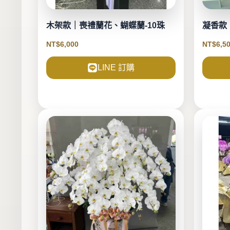
木架款｜喪禮蘭花、蝴蝶蘭-10珠
凝香款
NT$
6,000
NT$
6,5
LINE 訂購