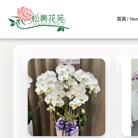
依
跳
價
至
格
排
首頁 / Ho
主
序：
低
顯示所有 16 筆結果
要
至
內
高
容