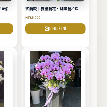
10珠
御蘭款｜喪禮蘭花、蝴蝶蘭-9珠
NT$
5,000
LINE 訂購