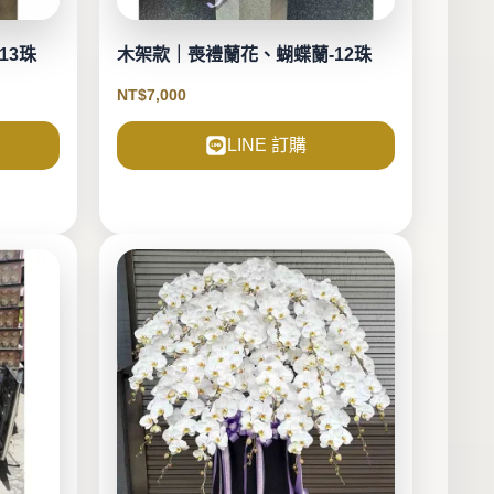
13珠
木架款｜喪禮蘭花、蝴蝶蘭-12珠
NT$
7,000
LINE 訂購