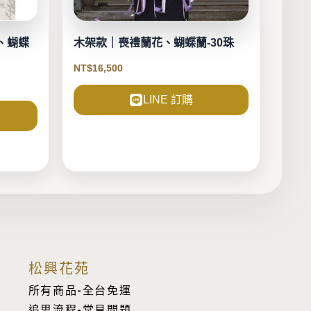
、蝴蝶
木架款｜喪禮蘭花、蝴蝶蘭-30珠
NT$
16,500
LINE 訂購
松興花苑
所有商品-全台免運
追思流程-常見問題