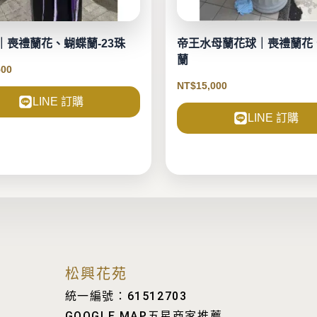
｜喪禮蘭花、蝴蝶蘭-23珠
帝王水母蘭花球｜喪禮蘭花
蘭
500
NT$
15,000
LINE 訂購
LINE 訂購
松興花苑
統一編號：61512703
GOOGLE MAP五星商家推薦