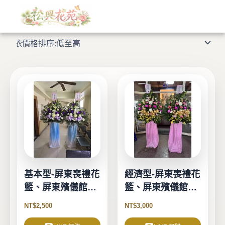
依
跳
價
格
至
顯示所有 14 筆結果
排
主
序：
低
要
至
高
內
容
基本型-屏東喪禮花
經濟型-屏東喪禮花
籃、屏東殯儀館花
籃、屏東殯儀館花
籃
籃
NT$
2,500
NT$
3,000