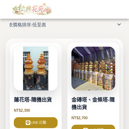
依
跳
價
格
至
顯示所有 8 筆結果
排
主
序：
低
要
至
高
內
容
蓮花塔-隨機出貨
金磚塔、金條塔-隨
機出貨
NT$
2,300
NT$
2,700
LINE 訂購