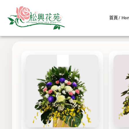
依
跳
價
至
格
排
首頁 / Ho
主
序：
低
顯示所有 11 筆結果
要
至
內
高
容