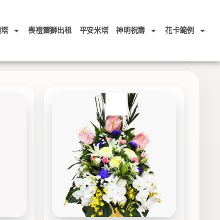
頭塔
喪禮靈獅出租
平安米塔
神明祝壽
花卡範例