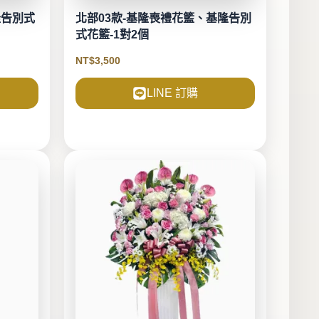
隆告別式
北部03款-基隆喪禮花籃、基隆告別
式花籃-1對2個
NT$
3,500
LINE 訂購