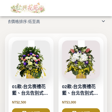
依
跳
價
格
至
顯示所有 11 筆結果
排
主
序：
低
要
至
高
內
容
01款-台北喪禮花
02款-台北喪禮花
籃、台北告別式花
籃、台北告別式花
籃-1對2個
籃-1對2個
NT$
2,500
NT$
3,000