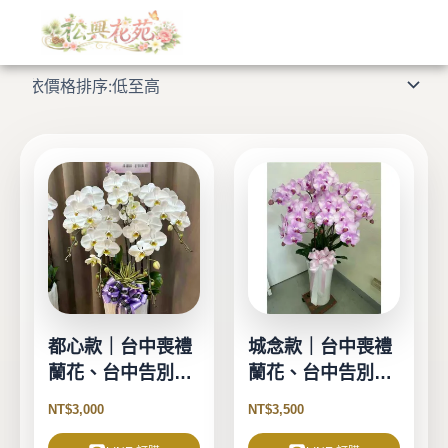
依
跳
價
格
至
顯示所有 10 筆結果
排
主
序：
低
要
至
高
內
容
都心款｜台中喪禮
城念款｜台中喪禮
蘭花、台中告別式
蘭花、台中告別式
蘭花-5珠
蘭花-6珠
NT$
3,000
NT$
3,500