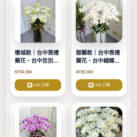
懷城款｜台中喪禮
御蘭款｜台中喪禮
蘭花、台中告別式
蘭花、台中蝴蝶
蘭花-8珠
蘭-9珠
NT$
4,500
NT$
5,000
LINE 訂購
LINE 訂購