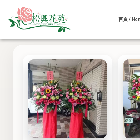
依
跳
價
至
格
排
首頁 / Ho
主
序：
低
顯示所有 12 筆結果
要
至
內
高
容