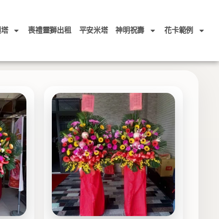
頭塔
喪禮靈獅出租
平安米塔
神明祝壽
花卡範例