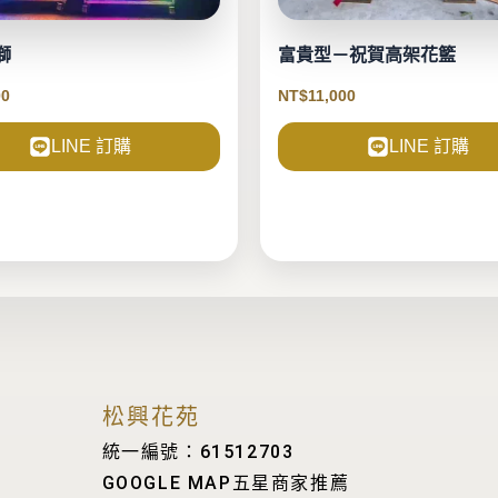
獅
富貴型－祝賀高架花籃
00
NT$
11,000
LINE 訂購
LINE 訂購
松興花苑
統一編號：61512703
GOOGLE MAP五星商家推薦