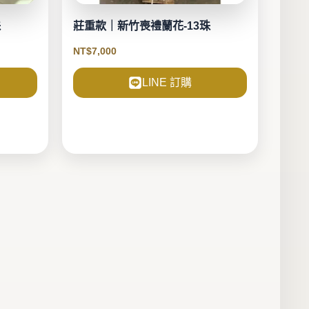
珠
莊重款｜新竹喪禮蘭花-13珠
NT$
7,000
LINE 訂購