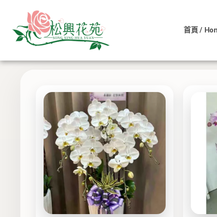
依
跳
價
至
格
排
首頁 / Ho
主
序：
低
顯示所有 9 筆結果
要
至
內
高
容