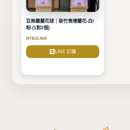
巨無霸蘭花球｜新竹喪禮蘭花-白/
粉-(1對2個)
NT$
10,500
LINE 訂購