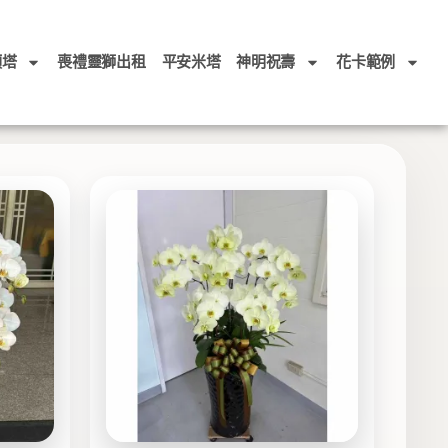
頭塔
喪禮靈獅出租
平安米塔
神明祝壽
花卡範例