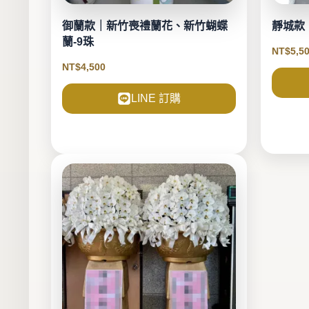
御蘭款｜新竹喪禮蘭花、新竹蝴蝶
靜城款
蘭-9珠
NT$
5,5
NT$
4,500
LINE 訂購