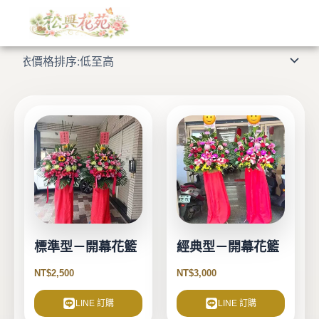
依
跳
價
格
至
顯示所有 13 筆結果
排
主
序：
低
要
至
高
內
容
標準型－開幕花籃
經典型－開幕花籃
NT$
2,500
NT$
3,000
LINE 訂購
LINE 訂購