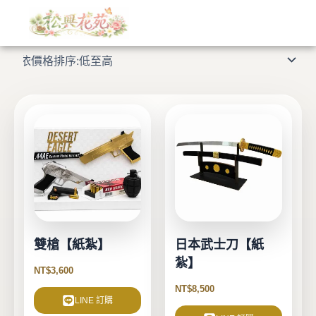
依
跳
價
格
至
顯示所有 2 筆結果
排
主
序：
低
要
至
高
內
容
雙槍【紙紮】
日本武士刀【紙
紮】
NT$
3,600
NT$
8,500
LINE 訂購