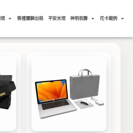
頭塔
喪禮靈獅出租
平安米塔
神明祝壽
花卡範例