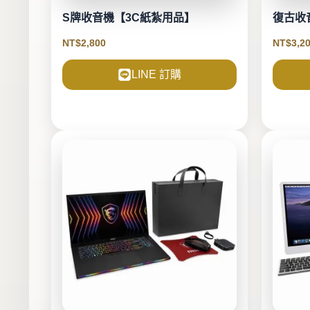
S牌收音機【3C紙紮用品】
復古收
NT$
2,800
NT$
3,2
LINE 訂購