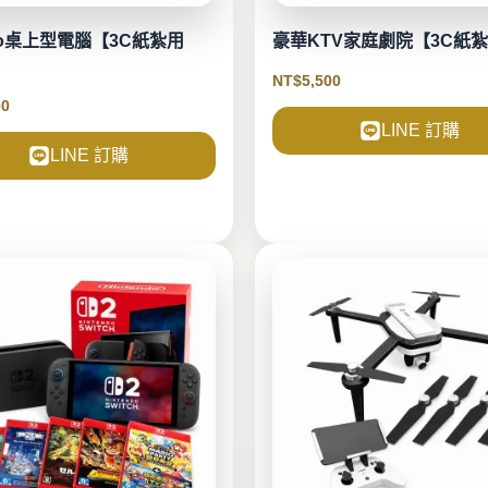
ro桌上型電腦【3C紙紮用
豪華KTV家庭劇院【3C紙
NT$
5,500
00
LINE 訂購
LINE 訂購