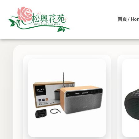
依
跳
價
至
格
排
首頁 / Ho
主
序：
低
顯示所有 11 筆結果
要
至
內
高
容