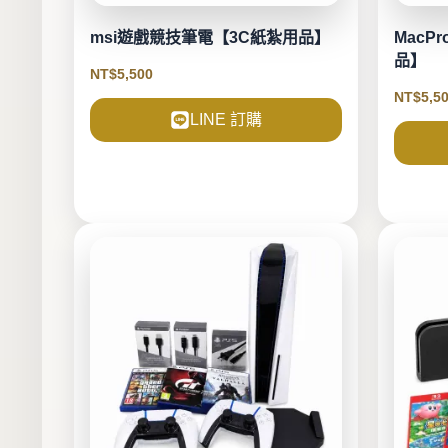
msi遊戲競技筆電【3C紙紮用品】
MacP
品】
NT$
5,500
NT$
5,5
LINE 訂購