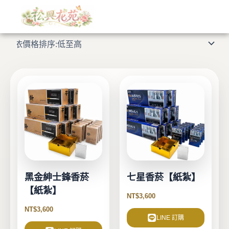
依
跳
價
格
至
顯示所有 7 筆結果
排
主
序：
低
要
至
高
內
容
黑金紳士鋒香菸
七星香菸【紙紮】
【紙紮】
NT$
3,600
NT$
3,600
LINE 訂購