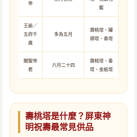
帝
籃
王爺／
壽桃塔、罐
五府千
多為五月
頭塔、香塔
歲
關聖帝
壽桃塔、香
六月二十四
君
塔、金紙塔
壽桃塔是什麼？屏東神
明祝壽最常見供品