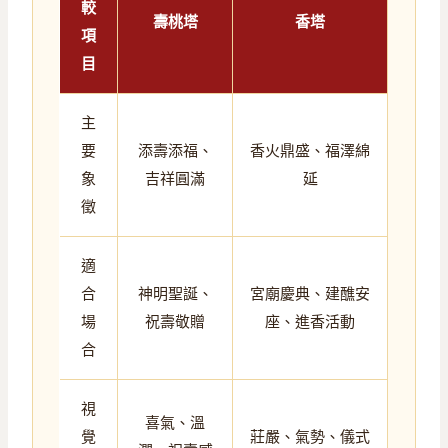
較
壽桃塔
香塔
項
目
主
要
添壽添福、
香火鼎盛、福澤綿
象
吉祥圓滿
延
徵
適
合
神明聖誕、
宮廟慶典、建醮安
場
祝壽敬贈
座、進香活動
合
視
喜氣、溫
覺
莊嚴、氣勢、儀式