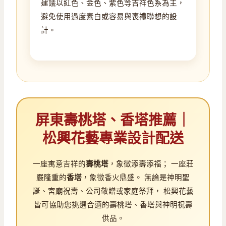
建議以紅色、金色、紫色等吉祥色系為主，
避免使用過度素白或容易與喪禮聯想的設
計。
屏東壽桃塔、香塔推薦｜
松興花藝專業設計配送
一座寓意吉祥的
壽桃塔
，象徵添壽添福； 一座莊
嚴隆重的
香塔
，象徵香火鼎盛。 無論是神明聖
誕、宮廟祝壽、公司敬贈或家庭祭拜， 松興花藝
皆可協助您挑選合適的壽桃塔、香塔與神明祝壽
供品。