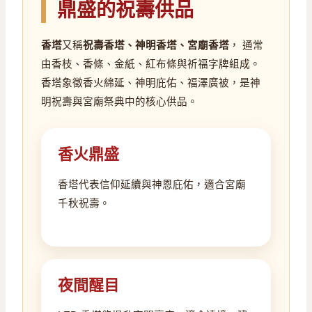
鼎盛的祝壽供品
香塔
又稱
祝壽香塔、神明香塔、宮廟香塔
， 通常
由香枝、香條、金紙、紅布條與祈福字牌組成。
香塔象徵香火綿延、神明庇佑、福澤廣被，是神
明祝壽與宮廟祭典中的核心供品。
香火鼎盛
香塔代表信仰延續與神恩庇佑，適合宮廟
千秋祝壽。
夜間醒目