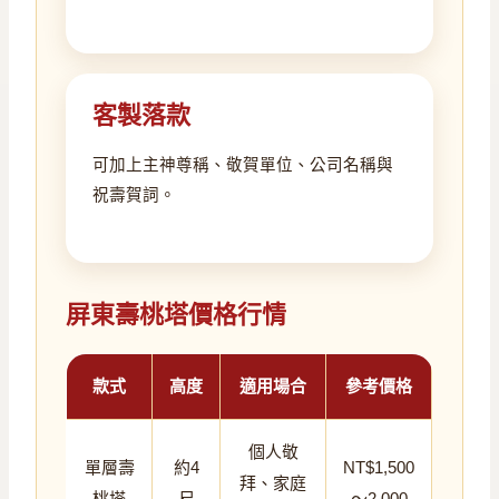
客製落款
可加上主神尊稱、敬賀單位、公司名稱與
祝壽賀詞。
屏東壽桃塔價格行情
款式
高度
適用場合
參考價格
個人敬
單層壽
約4
NT$1,500
拜、家庭
桃塔
尺
～2,000