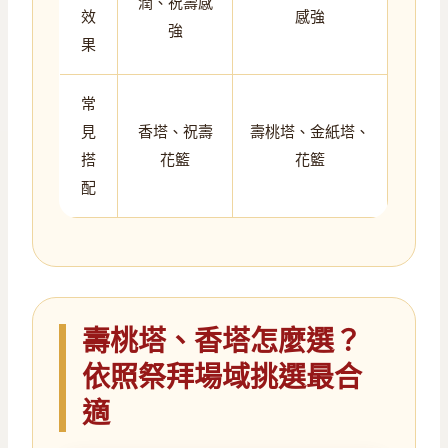
潤、祝壽感
效
感強
強
果
常
見
香塔、祝壽
壽桃塔、金紙塔、
搭
花籃
花籃
配
壽桃塔、香塔怎麼選？
依照祭拜場域挑選最合
適