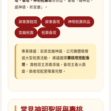
塔、香塔、神明祝壽塔
等供品， 象徵「報神恩、
感神德、祈安康」。
屏東壽桃塔
屏東香塔
神明祝壽供品
宮廟祝壽
祝壽香塔
專業建議：若是宮廟神誕、公司團體敬贈
或大型祝壽活動， 建議選擇
壽桃塔搭配香
塔
。 壽桃塔主添壽添福，香塔主香火鼎
盛，兩者搭配更隆重完整。
常見神明聖誕與壽桃