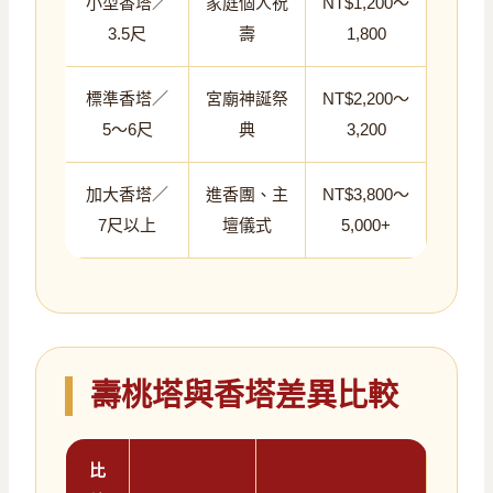
小型香塔／
家庭個人祝
NT$1,200～
3.5尺
壽
1,800
標準香塔／
宮廟神誕祭
NT$2,200～
5～6尺
典
3,200
加大香塔／
進香團、主
NT$3,800～
7尺以上
壇儀式
5,000+
壽桃塔與香塔差異比較
比