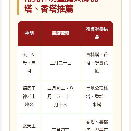
塔、香塔推薦
推薦祝壽供
神明
農曆聖誕
品
天上聖
壽桃塔、香
母／媽
三月二十三
塔、祝壽花
祖
籃
福德正
二月初二、八
土地公壽桃
神／土
月十五、十二
塔、香塔、
地公
月十六
米塔
香塔、壽桃
玄天上
三月初三
塔、祝壽花