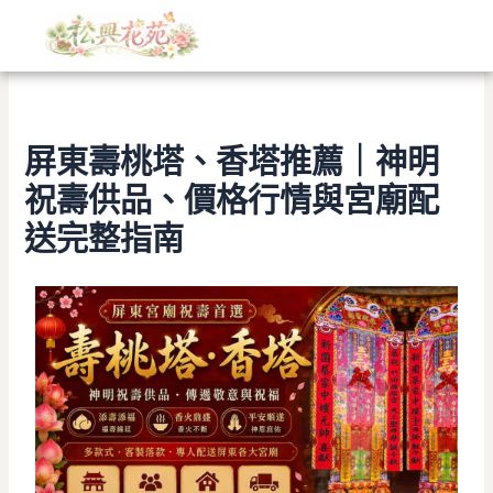
文
跳
章
至
分
主
類
要
內
容
屏東壽桃塔、香塔推薦｜神明
祝壽供品、價格行情與宮廟配
送完整指南