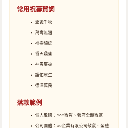
常用祝壽賀詞
聖誕千秋
萬壽無疆
福壽綿延
香火鼎盛
神恩廣被
護佑眾生
德澤萬民
落款範例
個人敬贈：○○○敬賀、張府全體敬獻
公司團體：○○企業有限公司敬獻、全體