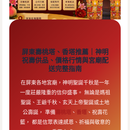
屏東壽桃塔、香塔推薦｜神明
祝壽供品、價格行情與宮廟配
送完整指南
在屏東各地宮廟，神明聖誕千秋是一年
一度莊嚴隆重的信仰盛事。 無論是媽祖
聖誕、王爺千秋、玄天上帝聖誕或土地
公壽誕， 準備
壽桃塔
、
香塔
、祝壽花
籃， 都是信眾表達感恩、祈福與敬意的