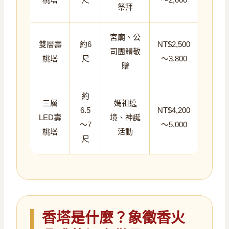
祭拜
宮廟、公
雙層壽
約6
NT$2,500
司團體敬
桃塔
尺
～3,800
贈
約
三層
媽祖遶
6.5
NT$4,200
LED壽
境、神誕
～7
～5,000
桃塔
活動
尺
香塔是什麼？象徵香火