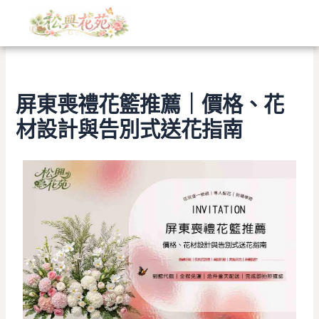
文
跳
章
至
分
主
類
要
內
容
屏東喪禮花籃推薦｜價格、花
材設計與告別式送花指南