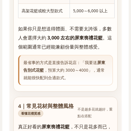
高架花籃或較大型款式
5,000～6,000 以上
公司、
如果你只是想送得體面、不需要太誇張，多數
人會選擇大約
3,000 左右的屏東喪禮花籃
。這
個範圍通常已經能兼顧份量與整體感受。
最省事的方式是直接告訴花店：「我要送
屏東
告別式花籃
，預算大約 3000～4000」，通常
就能很快配到合適款式。
4｜常見花材與整體風格
不是越多花就越好，重
看懂花禮質感
點在搭配
真正好看的
屏東喪禮花籃
，不只是花多而已，