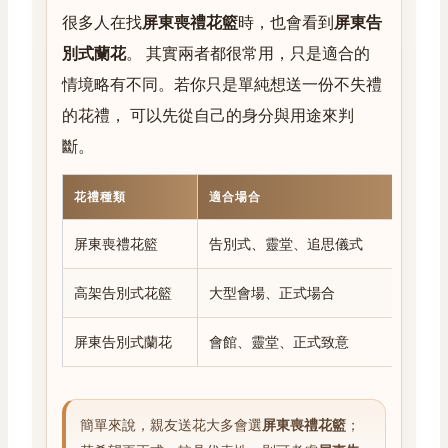
很多人在找
屏東喪禮花籃
時，也會看到
屏東告
別式蘭花
。 其實兩者都很常用，只是適合的
情境略有不同。若你只是單純想送一份不失禮
的花禮， 可以先從自己的身分與用途來判
斷。
花禮種類
適合場合
常見送
屏東喪禮花籃
告別式、靈堂、追思儀式
親友
高架告別式花籃
大型會場、正式場合
公司
屏東告別式蘭花
會館、靈堂、正式致意
公司
簡單來說，親友送花大多會選
屏東喪禮花籃
；