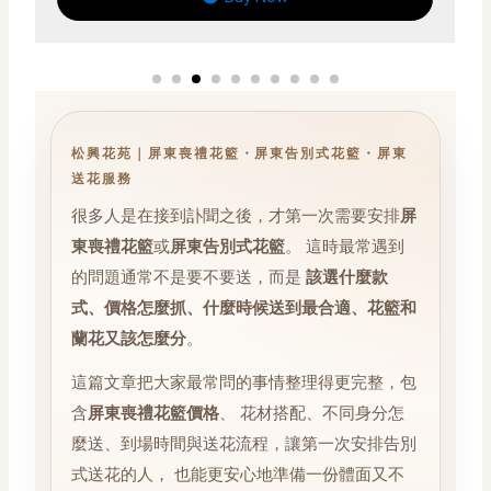
松興花苑｜屏東喪禮花籃・屏東告別式花籃・屏東
送花服務
很多人是在接到訃聞之後，才第一次需要安排
屏
東喪禮花籃
或
屏東告別式花籃
。 這時最常遇到
的問題通常不是要不要送，而是
該選什麼款
式、價格怎麼抓、什麼時候送到最合適、花籃和
蘭花又該怎麼分
。
這篇文章把大家最常問的事情整理得更完整，包
含
屏東喪禮花籃價格
、 花材搭配、不同身分怎
麼送、到場時間與送花流程，讓第一次安排告別
式送花的人， 也能更安心地準備一份體面又不