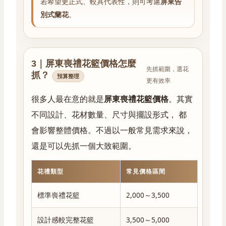
若希望更正式、較具代表性，則可考慮
屏東告
別式蘭花
。
3｜屏東喪禮花籃價格怎麼
先抓範圍，選花
抓？
預算整理
更有效率
很多人最在意的就是
屏東喪禮花籃價格
。其實
不同設計、花材數量、尺寸與擺設形式， 都
會影響整體價格。不過以一般常見需求來說，
還是可以先抓一個大致範圍。
花禮類型
常見價格區間
適合對
標準喪禮花籃
2,000～3,500
親友、
設計感較完整花籃
3,500～5,000
關係較