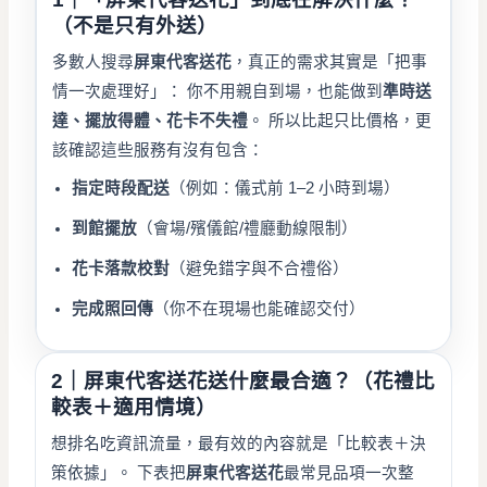
（不是只有外送）
多數人搜尋
屏東代客送花
，真正的需求其實是「把事
情一次處理好」： 你不用親自到場，也能做到
準時送
達、擺放得體、花卡不失禮
。 所以比起只比價格，更
該確認這些服務有沒有包含：
指定時段配送
（例如：儀式前 1–2 小時到場）
到館擺放
（會場/殯儀館/禮廳動線限制）
花卡落款校對
（避免錯字與不合禮俗）
完成照回傳
（你不在現場也能確認交付）
2｜屏東代客送花送什麼最合適？（花禮比
較表＋適用情境）
想排名吃資訊流量，最有效的內容就是「比較表＋決
策依據」。 下表把
屏東代客送花
最常見品項一次整