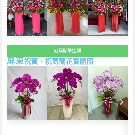
訂購點擊這裡
屏東
祝賀、祝壽蘭花實體照