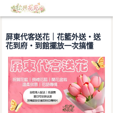
文
跳
章
至
分
主
類
要
內
容
屏東代客送花｜花籃外送・送
花到府・到館擺放一次搞懂