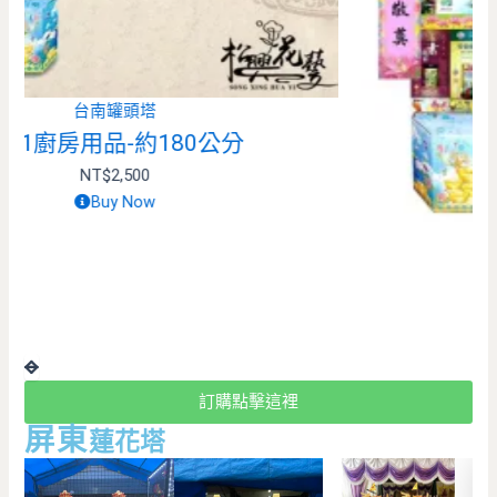
苗栗罐頭塔
611罐頭塔
NT$
2,500
Buy Now
訂購點擊這裡
屏東
蓮花塔