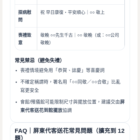
探病慰
祝 早日康復・平安順心｜○○ 敬上
問
喪禮致
敬輓 ○○先生千古｜○○ 敬輓（或：○○公司
意
敬輓）
常見禁忌（避免失禮）
喪禮情境避免用「恭賀、誌慶」等喜慶詞
不確定稱謂時，署名用「○○同敬／○○合敬」比亂
寫更安全
會館/殯儀館可能限制尺寸與擺放位置，建議交由
屏
東代客送花到館擺放
協調
FAQ｜屏東代客送花常見問題（擴充到 12
題）