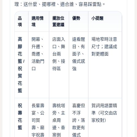
理：送什麼、擺哪裡、適合誰、容易踩雷點。
品
適用情
擺放位
優勢
小提醒
項
境
置建議
高
開幕、
店面入
遠看醒
場地窄時注意
腳
升遷、
口、舞
目、有
尺寸；建議成
花
喬遷、
台兩
面子、
對更體面
籃 /
活動門
側、接
儀式感
祝
口
待區
強
賀
花
籃
祝
長輩壽
壽桃塔
喜慶但
賀詞用語要精
壽
宴、公
旁、主
不浮
準（可交由店
花
司賀
桌周
誇，落
家校對）
籃
壽、廟
邊、香
款更有
宇祝壽
案側
儀式