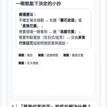
一眼就能下決定的小抄
最穩選法：
不確定場合規範 → 先選「
蘭花盆栽
」或
「
素雅花籃
」；
想要現場一眼看到 → 選「
高腳花籃
」；
需要到館擺放（告別式/追思）→ 交由
屏東
代客送花
協助時間控管與擺設。
關鍵：
場合
關鍵：
送達時間
關鍵：
擺放位置
關鍵：
花卡落款
祝賀/喪禮花籃
蓮花塔/塔類
蘭花/盆栽（可改連結）
1｜「屏東代客送花」到底在解決什麼？