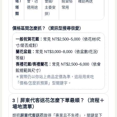
塔 /
會、功
會館/
統習俗
確認再送
塔
德用途
主委安
常用
類
排）
價格區間怎麼抓？（資訊型搜尋很愛）
一般祝賀花籃：
常見 NT$2,500–5,000（依花材/尺
寸/是否成對）
蘭花盆栽：
常見 NT$3,000–8,000（依盆數/花況/
等級）
喪禮花籃/喪禮蘭花：
常見 NT$2,500–6,000（依會
館規範與尺寸）
＊實際仍以你站上商品定價為準，這段用來吃
「價格/怎麼抓預算」型關鍵字。
3｜屏東代客送花怎麼下單最順？（流程＋
場地清單）
想把
屏東代客送花
做得「專業且不失禮」，關鍵是下