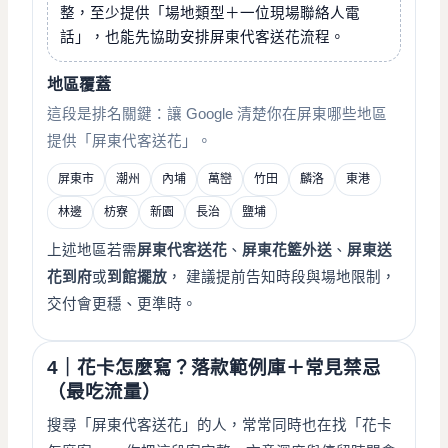
整，至少提供「場地類型＋一位現場聯絡人電
話」，也能先協助安排屏東代客送花流程。
地區覆蓋
這段是排名關鍵：讓 Google 清楚你在屏東哪些地區
提供「屏東代客送花」。
屏東市
潮州
內埔
萬巒
竹田
麟洛
東港
林邊
枋寮
新園
長治
鹽埔
上述地區若需
屏東代客送花
、
屏東花籃外送
、
屏東送
花到府
或
到館擺放
， 建議提前告知時段與場地限制，
交付會更穩、更準時。
4｜花卡怎麼寫？落款範例庫＋常見禁忌
（最吃流量）
搜尋「屏東代客送花」的人，常常同時也在找「花卡