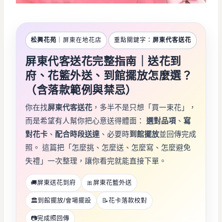
松興花苑
｜屏東在地花店
重點關鍵字：
屏東代客送花
屏東代客送花完整指南｜送花到
府、花籃外送、到館擺放怎麼選？
（含落款範例與禁忌）
你在找
屏東代客送花
，多半不是只想「買一束花」，
而是希望有人幫你把心意送得體面：
選對品項
、
寫
對花卡
、
配合時段送達
、必要時
到館擺放
並回傳完成
照。 這篇把「怎麼挑、怎麼送、怎麼寫、怎麼避免
失禮」一次整理，讓你看完就能直接下單。
🚚
屏東送花到府
🎀
屏東花籃外送
🏛️
到館擺放/會場擺設
📝
花卡落款校對
📷
完成照回傳