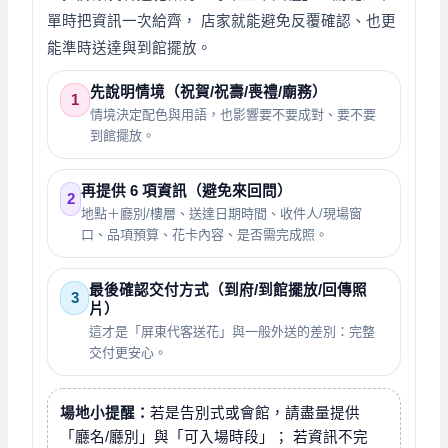
單時把資訊一次給齊， 店家就能避免反覆確認、也更
能準時送達與到館擺放。
先說明情境（祝賀/祝壽/喪禮/廟務）
1
情境決定配色與用語，也影響要不要成對、要不要
到館擺放。
再提供 6 項資訊（避免來回問）
2
地點＋廳別/樓層、送達日期時間、收件人/現場窗
口、品項預算、花卡內容、是否需完成照。
最後確認交付方式（到府/到館擺放/回傳照
3
片）
這才是「屏東代客送花」與一般外送的差別：完整
交付更安心。
場地小提醒：
若是告別式或會館，請盡量提供
「廳名/廳別」與「可入場時段」； 若資訊不完