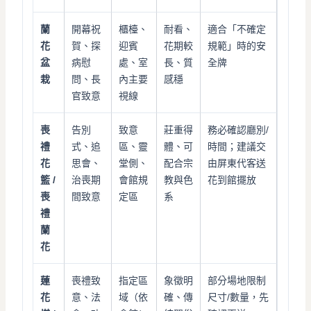
蘭
開幕祝
櫃檯、
耐看、
適合「不確定
花
賀、探
迎賓
花期較
規範」時的安
盆
病慰
處、室
長、質
全牌
栽
問、長
內主要
感穩
官致意
視線
喪
告別
致意
莊重得
務必確認廳別/
禮
式、追
區、靈
體、可
時間；建議交
花
思會、
堂側、
配合宗
由屏東代客送
籃 /
治喪期
會館規
教與色
花到館擺放
喪
間致意
定區
系
禮
蘭
花
蓮
喪禮致
指定區
象徵明
部分場地限制
花
意、法
域（依
確、傳
尺寸/數量，先