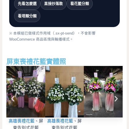
先看怎麼選
直接抄落款
看花籃分類
看塔類分類
※ 本模組已做樣式作用域（.sx-pt-send），不會影響
WooCommerce 商品區塊與輪播樣式。
屏東喪禮花籃實體照
高
高雄喪禮花籃
、屏
高雄喪禮花籃
、屏
東告別式花籃
東告別式花籃