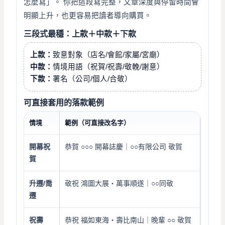
怎麼寫」。 你把這段寫完整，文章深度與停留時間會
明顯上升，也更容易把讀者導向購買。
三段式最穩：上款＋中款＋下款
上款：
致意對象（店名/會館/家屬/宮廟）
中款：
情境用語（祝賀/祝壽/敬輓/謝意）
下款：
署名（公司/個人/合敬）
可直接套用的落款範例
情境
範例（可直接改名字）
開幕祝
恭賀 ○○○ 開幕誌慶｜○○有限公司 敬賀
賀
升遷/喬
敬祝 鴻圖大展・萬事順遂｜○○同敬
遷
祝壽
恭祝 福如東海・壽比南山｜晚輩 ○○ 敬賀