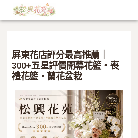
文
跳
章
至
分
主
類
要
內
容
屏東花店評分最高推薦｜
300+五星評價開幕花籃・喪
禮花籃・蘭花盆栽