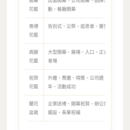
開幕
店面開幕、公司開幕、品牌活
喜氣
花籃
動、餐廳開幕
鬧感
喪禮
告別式、公祭、追思會、靈堂
莊重
花籃
思禮
高腳
大型開幕、展場、入口、正式
高度
花籃
會場
展示
祝賀
升遷、喬遷、得獎、公司週
祝福
花籃
年、活動成功
失溫
蘭花
企業送禮、開幕祝賀、辦公室
高雅
盆栽
擺設、長輩祝福
較長