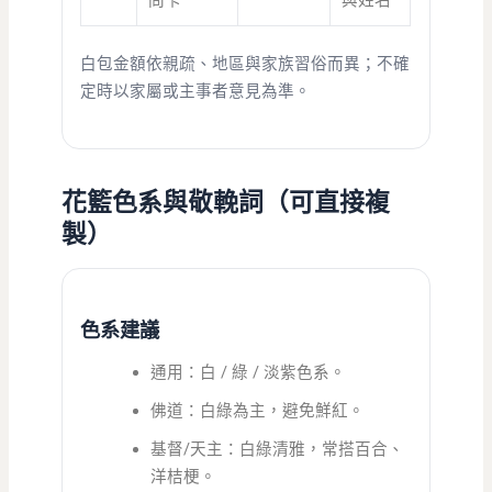
問卡
與姓名
白包金額依親疏、地區與家族習俗而異；不確
定時以家屬或主事者意見為準。
花籃色系與敬輓詞（可直接複
製）
色系建議
通用：白 / 綠 / 淡紫色系。
佛道：白綠為主，避免鮮紅。
基督/天主：白綠清雅，常搭百合、
洋桔梗。