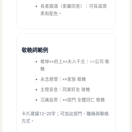
長者圓滿（家屬同意）：可採溫潤
柔和配色。
敬輓詞範例
敬悼××府上××夫人千古｜○○公司 敬
輓
永念慈懷｜××家族 敬輓
主懷安息｜同寅好友 敬輓
沉痛追思｜××部門 全體同仁 敬輓
卡片建議12–20字；可加註部門、職稱與聯絡
方式。