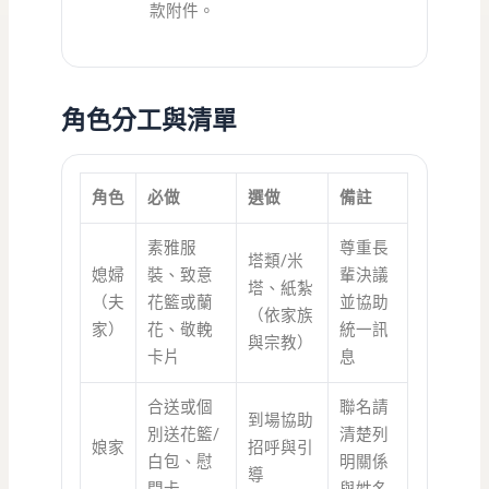
款附件。
角色分工與清單
角色
必做
選做
備註
素雅服
尊重長
塔類/米
媳婦
裝、致意
輩決議
塔、紙紮
（夫
花籃或蘭
並協助
（依家族
家）
花、敬輓
統一訊
與宗教）
卡片
息
合送或個
聯名請
到場協助
別送花籃/
清楚列
娘家
招呼與引
白包、慰
明關係
導