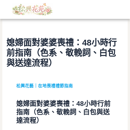
文
跳
章
至
分
主
類
要
內
容
媳婦面對婆婆喪禮：48小時行
前指南（色系、敬輓詞、白包
與送達流程）
松興花藝｜在地喪禮禮節指南
媳婦面對婆婆喪禮：48小時行前
指南（色系、敬輓詞、白包與送
達流程）