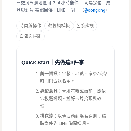
高雄與周邊地區可
2–4 小時急件
｜到場定位｜成
品與到貨
拍照回傳
｜LINE 一對一（
@songxing
）
時間線操作
敬輓詞模板
色系建議
白包與禮節
Quick Start｜先做這3件事
統一資訊：
宗教、地點、家祭/公祭
時間與合送名單。
選致意品：
素雅花籃或蘭花；或依
宗教選塔類。擬好卡片抬頭與敬
輓。
排送達：
以儀式前到場為原則；臨
時急件先 LINE 詢問檔期。