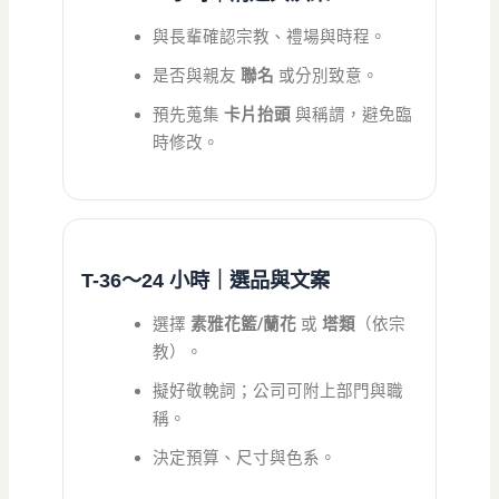
與長輩確認宗教、禮場與時程。
是否與親友
聯名
或分別致意。
預先蒐集
卡片抬頭
與稱謂，避免臨
時修改。
T-36〜24 小時｜選品與文案
選擇
素雅花籃/蘭花
或
塔類
（依宗
教）。
擬好敬輓詞；公司可附上部門與職
稱。
決定預算、尺寸與色系。