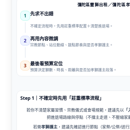
彌陀
區靈獅出租／彌陀
區
先求不出錯
1
不確定流程時，先用莊重標準配置＋清楚進退場。
再用內容微調
2
宗教節點、站位動線、鼓點節奏與是否孝獅護主。
最後看預算定位
3
預算決定獅數、時長、距離與是否加孝獅護主段落。
Step 1｜不確定時先用「莊重標準流程」
若你不清楚家屬習慣、宗教儀式或會場規範，建議先以
「
把進退場路線與停點（不擋主走道、不壓縮家
若需
孝獅護主
，建議先確認進行節點（家祭/公祭/送