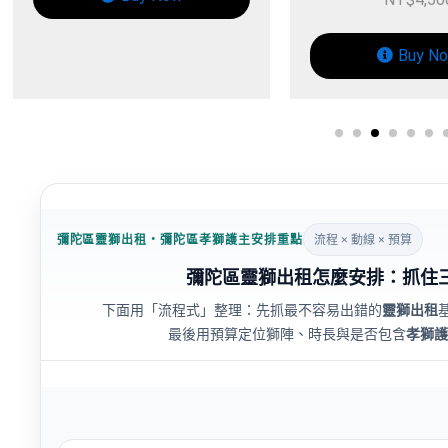
Buy Now
彌陀區靈獅出租・彌陀區孝獅護主安排重點
流程 × 動線 × 預算
彌陀區靈獅出租怎麼安排：抓住
下面用「流程式」整理：先抓最不容易出錯的
靈獅出租
最後用預算定位獅陣、時長與是否包含
孝獅護