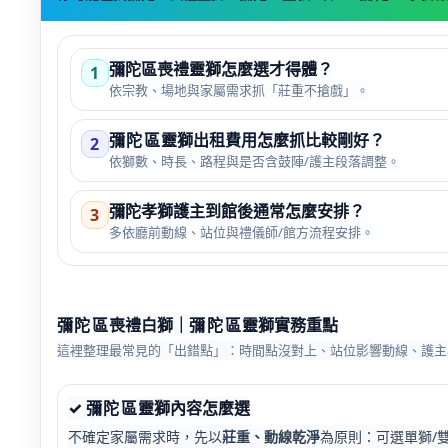
彌陀
區喪禮靈獅怎麼選才得體？
1
依宗教、場地與家屬需求抓「莊重不搶戲」。
彌陀
區
靈獅出租費用怎麼抓比較剛好？
2
依獅數、時長、路程與是否含鼓陣/護主段落調整。
彌陀孝獅護主到館後通常怎麼安排？
3
多依廳前動線、站位與禮儀師/館方流程安排。
彌陀
區
喪禮白獅
｜
彌陀
區
靈獅實務重點
這裡整理最常見的「出錯點」：時間點沒對上、站位影響動線、護主
✓
彌陀
區
靈獅內容怎麼選
不確定家屬需求時，先以
莊重、動線乾淨
為原則：可選單獅/