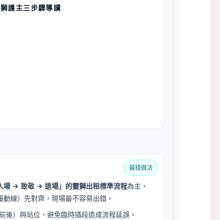
孝獅護主三步驟導讀
最穩做法
入場 → 致敬 → 退場」的靈獅出租標準流程
為主，
屬動線）先對齊，現場最不容易出錯。
行前後）與站位，避免臨時插段造成流程延誤。