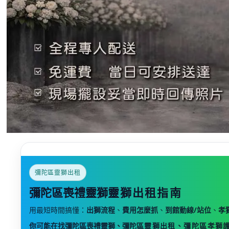
彌陀區靈獅出租
彌陀區喪禮靈獅
靈獅出租指南
用最短時間搞懂：
出獅流程
、
費用怎麼抓
、
到館動線/站位
、
孝
你可能在找彌陀區喪禮靈獅、彌陀
區
靈獅出租、彌陀
區
孝獅