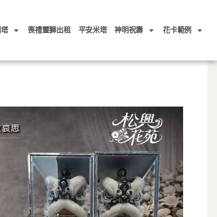
頭塔
喪禮靈獅出租
平安米塔
神明祝壽
花卡範例