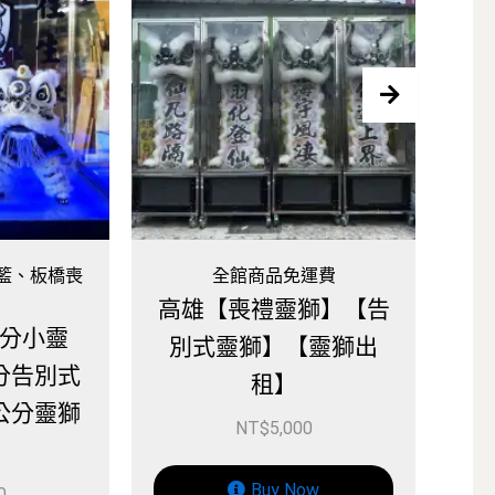
全館商品免運費
全館商品免
高雄【喪禮靈獅】【告
屏東-【喪禮靈
別式靈獅】【靈獅出
別式靈獅】【
租】
租】
NT$
5,000
NT$
5,00
Buy Now
Buy No