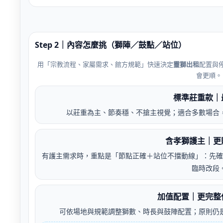
Step 2｜內容怎麼挑（獅陣／鼓點／站位）
用「宗教流程、家屬需求、館方規範」快速決定
靈獅出租
配置與
會更順。
標準莊重款｜
以莊重為主、節奏穩、不搶主視覺；適合多數場合
含孝獅護主｜更
有護主需求時，重點是「節點正確＋站位不擋動線」：先確
臨時改段
加值配置｜更完整
可依場地與規範調整獅數、時長與鼓陣配置；原則仍