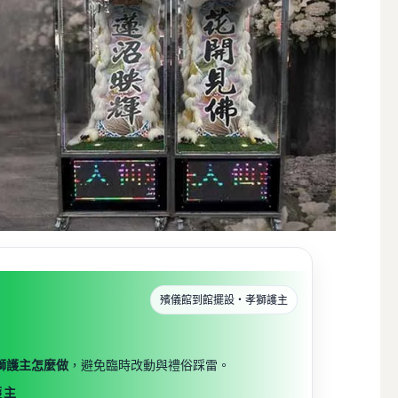
殯儀館到館擺設・孝獅護主
獅護主怎麼做
，避免臨時改動與禮俗踩雷。
護主