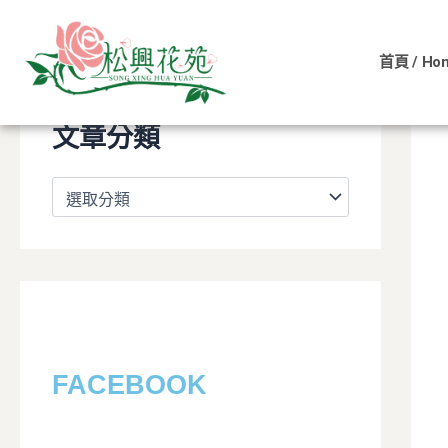
文
跳
章
至
分
首頁 / Ho
主
類
要
內
文章分類
容
FACEBOOK