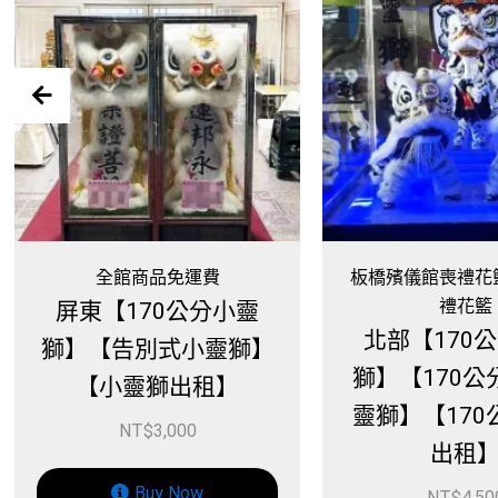
館商品免運費
板橋殯儀館喪禮花籃、板橋喪
禮花籃
170公分小靈
北部【170公分小靈
告別式小靈獅】
獅】【170公分告別式
靈獅出租】
靈獅】【170公分靈獅
NT$
3,000
出租】
Buy Now
NT$
4,500