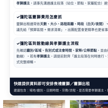
孝獅護主
，請事先溝通護主段落（站位、節點、家屬配合）避
✓
彌陀
區
靈獅費用怎麼抓
靈獅出租通常依
天數、大小、路程距離、時段（白天/夜間）
議先給「預算區間 + 需求清單」，出團配置會更精準也更省
✓
彌陀
區
到館動線與孝獅護主流程
先確認
廳別/區域、告別式或法會時間、家祭/公祭節點
，並由
動線）。若有
孝獅護主
，請提前對齊「護主段落在何時進行、
式完整順暢。
快速提供資料即可安排喪禮靈獅／靈獅出租
建議包含：場地/廳別、日期時間、宗教/流程、是否需要孝獅護主