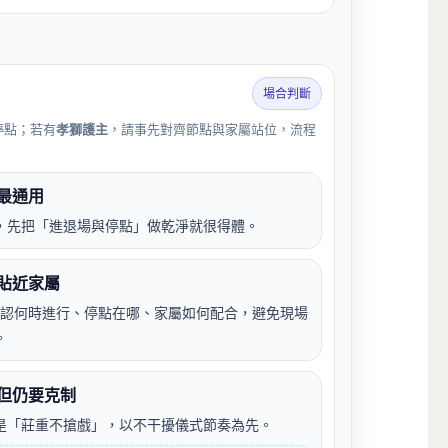
場合判斷
停點；若有
孝獅護主
，請事先對齊節點與家屬站位，流程
最通用
，先把「進退場與停點」做乾淨就很得體。
貼近家屬
認何時進行、停點在哪、家屬如何配合，避免現場
。
但仍要克制
是「莊重不搶戲」，以不干擾儀式節奏為先。