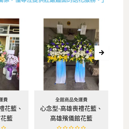
關係，僅專注提供莊嚴體面的送花服務。」
館商品免運費
全館商品免運費
-高雄喪禮花籃、
蘭蘊型-高雄喪禮花籃、
雄殯儀館花籃
高雄殯儀館花籃