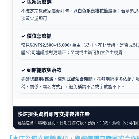
✓ 色系怎麼選
不確定宗教或家屬偏好時，以
白色系喪禮花籃
最穩；若是追思
淡黃少量即可。
✓ 價位怎麼抓
常見以
NT$2,500–15,000+
為主（尺寸、花材等級、是否成對
體/公司建議成對更端正；至親或主辦可加大作主視覺。
✓ 到館擺放與落款
先確認
廳別/區域、告別式或法會時間
，花籃到館後多依館方
稱、關係、署名方式」，避免稱謂不合或字數塞不下。
快速提供資料即可安排喪禮花籃
建議包含：場地/廳別、日期到館時段、預算、宗教、落款（公司/個