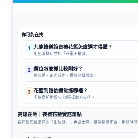
你可能在找
九龍禮儀館喪禮花籃怎麼選才得體？
1
用色系與尺寸抓「莊重不搶戲」。
價位怎麼抓比較剛好？
2
依關係、是否成對、擺放區域調整。
花籃到館後通常擺哪裡？
3
多依廳前動線/走道區或館方安排。
高雄在地｜喪禮花籃實務重點
這裡整理最常見的「出錯點」：色系太亮、落款稱謂不合、到館時間