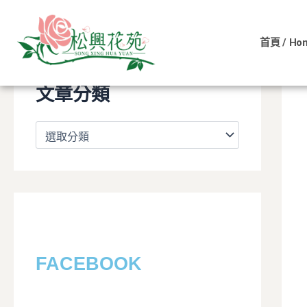
文
跳
章
至
分
首頁 / Ho
主
類
要
內
文章分類
容
FACEBOOK