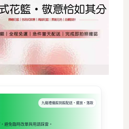
九龍禮儀館到館配送・擺放・落款
寫
，避免臨時改單與用語踩雷。