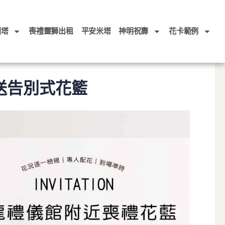
頭塔
喪禮靈獅出租
平安米塔
神明祝壽
花卡範例
送告別式花籃