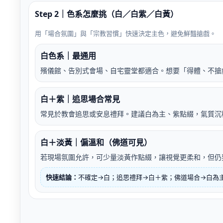
Step 2｜色系怎麼挑（白／白紫／白黃）
用「場合氛圍」與「宗教習慣」快速決定主色，避免鮮豔搶戲。
白色系｜最通用
殯儀館、告別式會場、自宅靈堂都適合。想要「得體、不搶
白＋紫｜追思場合常見
常見於教會追思或安息禮拜。建議白為主、紫點綴，氣質沉
白＋淡黃｜偏溫和（佛道可見）
若現場氛圍允許，可少量淡黃作點綴，讓視覺更柔和，但仍
快速結論：
不確定→白；追思禮拜→白＋紫；佛道場合→白為