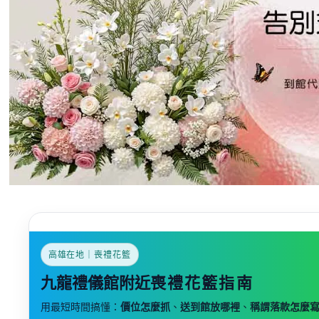
高雄在地｜喪禮花籃
九龍禮儀館附近
喪禮花籃指南
用最短時間搞懂：
價位怎麼抓
、
送到館放哪裡
、
稱謂落款怎麼