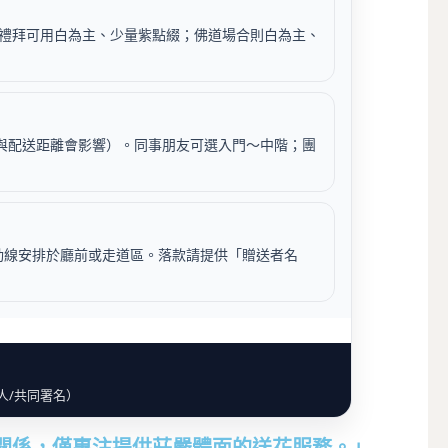
禮拜可用白為主、少量紫點綴；佛道場合則白為主、
與配送距離會影響）。同事朋友可選入門～中階；團
動線安排於廳前或走道區。落款請提供「贈送者名
人/共同署名）