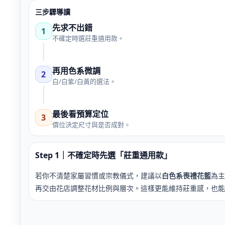
三步驟導讀
先求不出錯
1
不確定時選莊重通用款。
再用色系微調
2
白/白紫/白黃的選法。
最後看預算定位
3
價位決定尺寸與是否成對。
Step 1｜不確定時先選「莊重通用款」
若你不清楚家屬習慣或宗教儀式，建議以
白色系喪禮花籃
為主
再交由花店調整花材比例與層次。這樣更能維持莊重感，也能