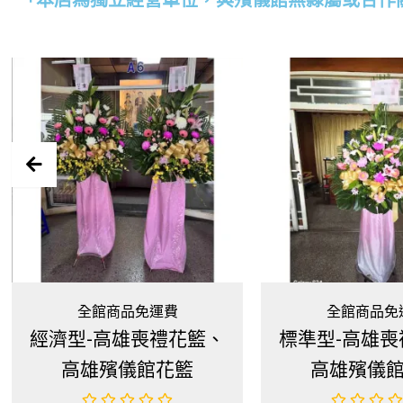
「本店為獨立經營單位，與殯儀館無隸屬或合作
全館商品免運費
全
花籃、
標準型-高雄喪禮花籃、
心念型
籃
高雄殯儀館花籃
高