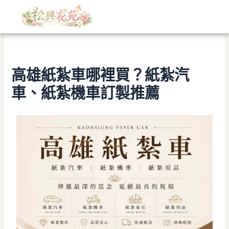
文
跳
章
至
分
主
類
要
內
容
高雄紙紮車哪裡買？紙紮汽
車、紙紮機車訂製推薦