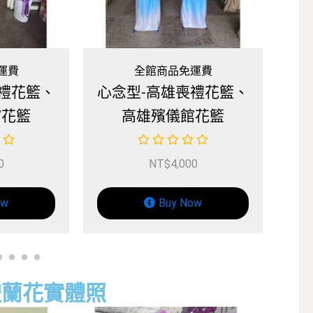
運費
全館商品免運費
喪禮花籃、
蘭蘊型-高雄喪禮花籃、
高
館花籃
高雄殯儀館花籃
00
NT$
4,000
ow
Buy Now
禮蘭花實體照