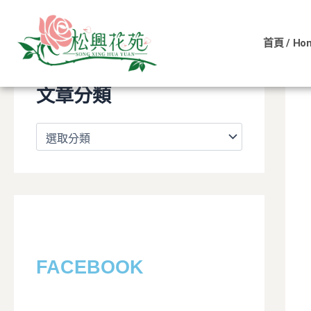
文
跳
章
至
分
首頁 / Ho
主
類
要
內
文章分類
容
FACEBOOK