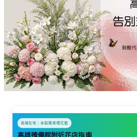
高雄在地｜本館路喪禮花籃
高雄殯儀館附近花店
指南