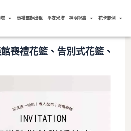
頭塔
喪禮靈獅出租
平安米塔
神明祝壽
花卡範例
儀館喪禮花籃、告別式花籃、