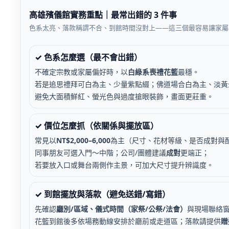
高雄殯儀館實務重點｜最常出錯的 3 件事
色系太亮、落款稱謂不合、到館時間沒對上——這三個最容易讓家屬
✓ 色系怎麼選（最不會出錯）
不確定宗教或家屬偏好時，以
白綠系喪禮花籃
最穩。
若是追思禮拜可白為主、少量紫點綴；佛道場合白為主、淡黃
避免大面積鮮紅、螢光色與過度搶眼裝飾，畫面更莊重。
✓ 價位怎麼抓（依關係與擺放區）
常見以
NT$2,000–6,000
為主（尺寸、花材等級、是否成對與
同事朋友可選入門～中階；公司/團體建議
成對
更端正；
若要放入口或舞台兩側作主景，可加大尺寸提升辨識度。
✓ 到館擺放與落款（避免送錯/寫錯）
先確認
廳別/區域、儀式時間（家祭/公祭/法會）
與現場聯絡
花籃到館後多依場務動線安排於廳前或走道區；落款請提供
贈