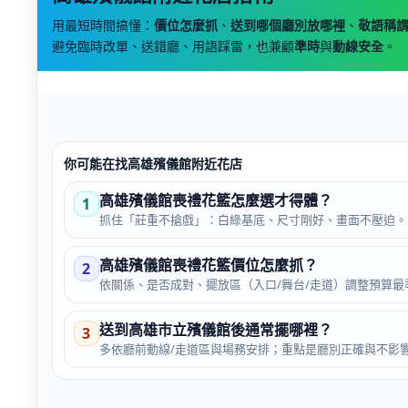
用最短時間搞懂：
價位怎麼抓
、
送到哪個廳別放哪裡
、
敬語稱
避免臨時改單、送錯廳、用語踩雷，也兼顧
準時
與
動線安全
。
你可能在找高雄殯儀館附近花店
高雄殯儀館喪禮花籃怎麼選才得體？
1
抓住「莊重不搶戲」：白綠基底、尺寸剛好、畫面不壓迫。
高雄殯儀館喪禮花籃價位怎麼抓？
2
依關係、是否成對、擺放區（入口/舞台/走道）調整預算最
送到高雄市立殯儀館後通常擺哪裡？
3
多依廳前動線/走道區與場務安排；重點是廳別正確與不影