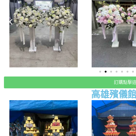
訂購點擊
高雄殯儀