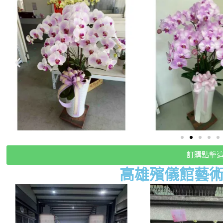
訂購點擊
高雄殯儀館藝