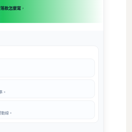
謂落款怎麼寫
，
準。
響動線。