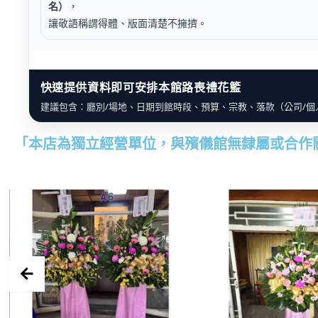
名）
，
讓敬語稱謂得體、版面清楚不擁擠。
快速提供資料即可安排本館路喪禮花籃
建議包含：廳別/場地、日期到館時段、預算、宗教、落款（公司/個
「本店為獨立經營單位，與殯儀館無隸屬或合作