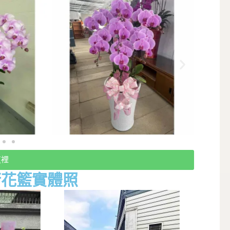
這裡
術花籃實體照