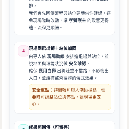
排
，
我們會先回傳流程與站位建議供你確認，避
免現場臨時改動，讓
孝獅護主
的致意更得
體、流程更順暢。
現場到館出獅＋站位加固
4
由專人依
現場動線
安排進退場與站位，並
視地面與環境狀況做
安全確認
，
確保
喪用白獅
出獅莊重不擋路、不影響出
入口，並維持整齊得體的儀式效果。
安全重點：
避開轉角與人潮碰撞點；需
要時可調整站位與停點，讓現場更安
心。
成果照回傳（可留存）