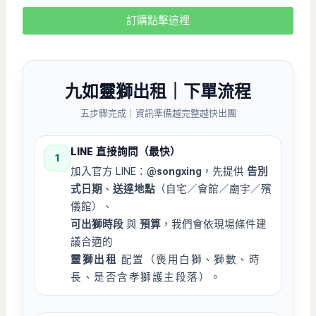
訂購點擊這裡
九如靈獅出租
｜下單流程
五步驟完成｜資訊準備越完整越快出團
LINE 直接詢問（最快）
1
加入官方 LINE：
@songxing
，先提供
告別
式日期
、
送達地點
（自宅／會館／廟宇／殯
儀館）、
可出獅時段
與
預算
，我們會依現場條件建
議合適的
靈獅出租
配置（喪用白獅、獅數、時
長、是否含孝獅護主段落）。