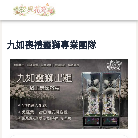
文
跳
章
至
分
主
類
要
內
容
九如喪禮靈獅專業團隊