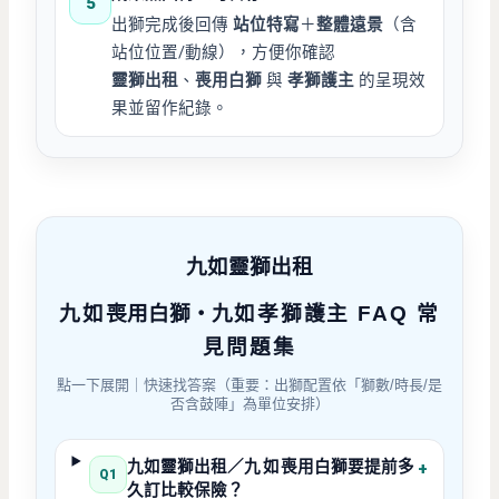
5
出獅完成後回傳
站位特寫
＋
整體遠景
（含
站位位置/動線），方便你確認
靈獅出租
、
喪用白獅
與
孝獅護主
的呈現效
果並留作紀錄。
九如靈獅出租
九如
喪用白獅・
九如
孝獅護主 FAQ 常
見問題集
點一下展開｜快速找答案（重要：出獅配置依「獅數/時長/是
否含鼓陣」為單位安排）
九如靈獅出租／
九如
喪用白獅要提前多
+
Q1
久訂比較保險？