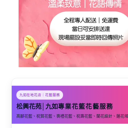
九如在地花店｜花籃服務
松興花苑│九如
專業花籃花藝服務
高腳花籃、祝賀花籃、喪禮花籃、祝壽花籃、蘭花設計、蓮花