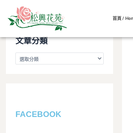
文
跳
章
至
分
首頁 / Ho
主
類
要
內
文章分類
容
FACEBOOK