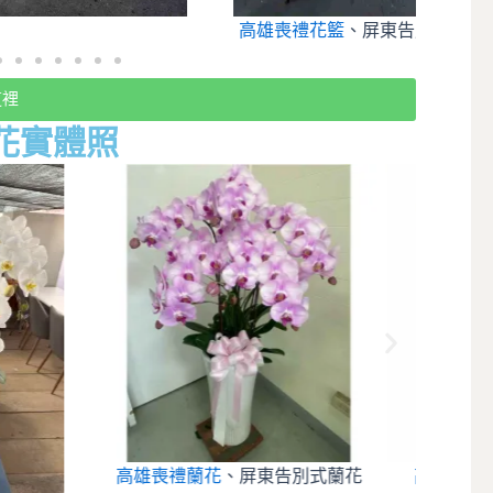
高雄喪禮花籃
、屏東告別式花籃
高雄
這裡
花實體照
東告別式蘭花
高雄喪禮蘭花
、屏東告別式蘭花