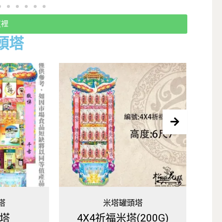
這裡
頭塔
塔
全館商品免運費
200G)
伯郎咖啡-1對2個-罐頭
一