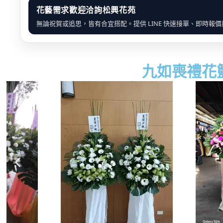
花藝需求歡迎洽詢松興花苑
無論祝賀或追思，皆有合宜搭配。提供 LINE 快速接單、即時報
九如喪禮花