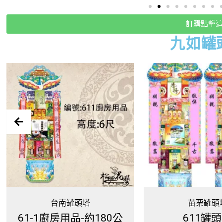
訂購點擊
九如
罐
苗栗罐頭塔
米塔罐頭
611罐頭塔
4X4祈福米塔(