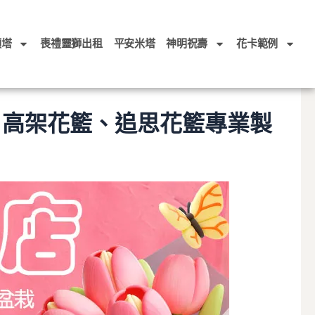
頭塔
喪禮靈獅出租
平安米塔
神明祝壽
花卡範例
、高架花籃、追思花籃專業製