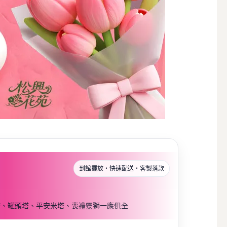
到館擺放・快速配送・客製落款
塔、罐頭塔、平安米塔、喪禮靈獅一應俱全