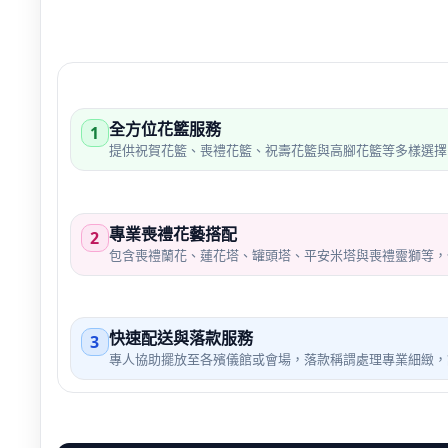
全方位花籃服務
1
提供祝賀花籃、喪禮花籃、祝壽花籃與高腳花籃等多樣選擇
專業喪禮花藝搭配
2
包含喪禮蘭花、蓮花塔、罐頭塔、平安米塔與喪禮靈獅等，
快速配送與落款服務
3
專人協助擺放至各殯儀館或會場，落款稱謂處理專業細緻，