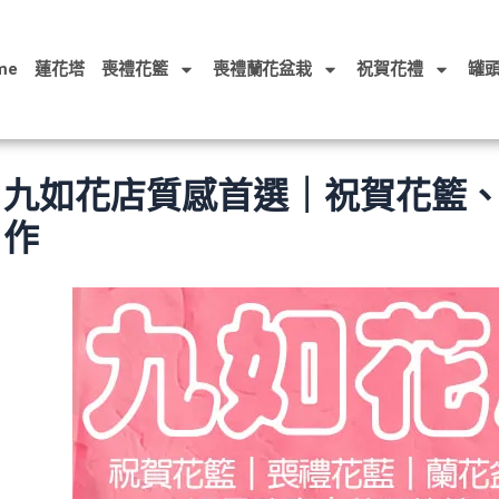
me
蓮花塔
喪禮花籃
喪禮蘭花盆栽
祝賀花禮
罐
九如花店質感首選｜祝賀花籃
作