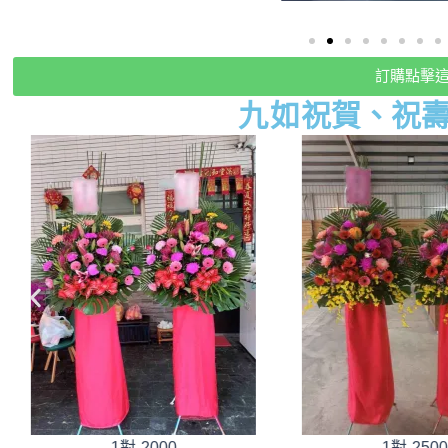
訂購點擊
九如
祝賀、祝
1對-2500