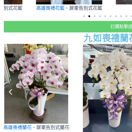
高雄喪禮花籃
、屏東告別式花籃
訂購點擊
九如
喪禮蘭
高雄喪禮蘭花
、屏