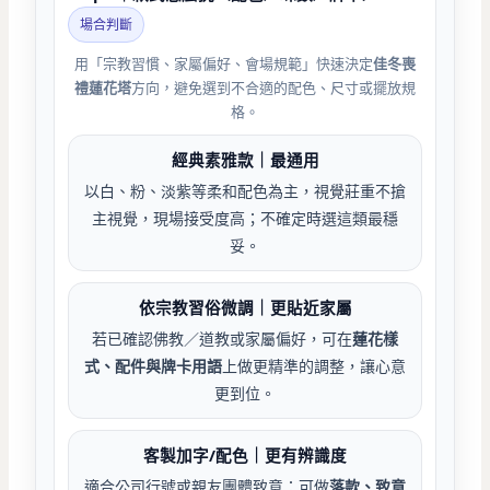
場合判斷
用「宗教習慣、家屬偏好、會場規範」快速決定
佳冬喪
禮蓮花塔
方向，避免選到不合適的配色、尺寸或擺放規
格。
經典素雅款｜最通用
以白、粉、淡紫等柔和配色為主，視覺莊重不搶
主視覺，現場接受度高；不確定時選這類最穩
妥。
依宗教習俗微調｜更貼近家屬
若已確認佛教／道教或家屬偏好，可在
蓮花樣
式、配件與牌卡用語
上做更精準的調整，讓心意
更到位。
客製加字/配色｜更有辨識度
適合公司行號或親友團體致意：可做
落款、致意