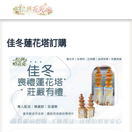
文
跳
章
至
分
主
類
要
內
容
佳冬蓮花塔訂購