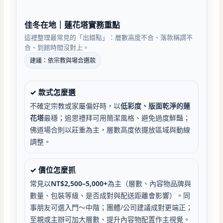
佳冬在地｜蓮花塔實務重點
這裡整理最常見的「出錯點」：層數高度不合、落款稱謂不
合、到館時間沒對上。
建議：依宗教與場合選款
✓ 款式怎麼選
不確定宗教或家屬偏好時，以
低彩度、版面乾淨的蓮
花塔
最穩；追思禮拜可用簡潔風格、避免過度鮮豔；
佛道場合則以莊重為主，層數高度依擺放區域與動線
調整。
✓ 價位怎麼抓
常見以
NT$2,500–5,000+
為主（層數、內容物品牌與
數量、包裝等級、是否成對與配送距離會影響）。同
事朋友可選入門～中階；團體/公司建議成對更端正；
至親或主辦可加大層數、提升內容物配置作主視覺。