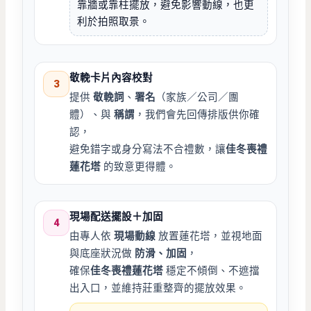
靠牆或靠柱擺放，避免影響動線，也更
利於拍照取景。
敬輓卡片內容校對
3
提供
敬輓詞
、
署名
（家族／公司／團
體）、與
稱謂
，我們會先回傳排版供你確
認，
避免錯字或身分寫法不合禮數，讓
佳冬喪禮
蓮花塔
的致意更得體。
現場配送擺設＋加固
4
由專人依
現場動線
放置蓮花塔，並視地面
與底座狀況做
防滑、加固
，
確保
佳冬喪禮蓮花塔
穩定不傾倒、不遮擋
出入口，並維持莊重整齊的擺放效果。