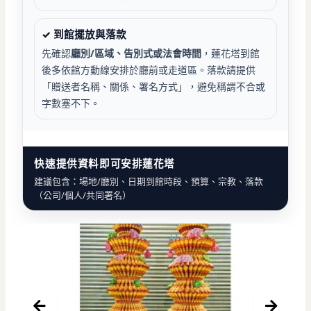
✓ 到館擺放與落款
先確認
廳別/區域、告別式或法會時間
，蓮花塔到館
後多依館方動線安排於廳前或走道區。落款請提供
「贈送者名稱、關係、署名方式」，避免稱謂不合或
字數塞不下。
快速提供資料即可安排蓮花塔
建議包含：場地/廳別、日期到館時段、預算、宗教、落款
（公司/個人/共同署名）