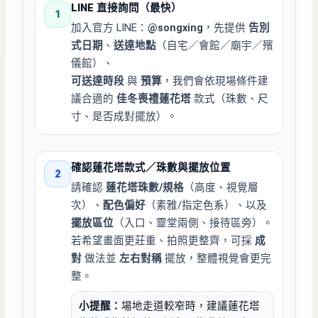
LINE 直接詢問（最快）
1
加入官方 LINE：
@songxing
，先提供
告別
式日期
、
送達地點
（自宅／會館／廟宇／殯
儀館）、
可送達時段
與
預算
，我們會依現場條件建
議合適的
佳冬喪禮蓮花塔
款式（珠數、尺
寸、是否成對擺放）。
確認蓮花塔款式／珠數與擺放位置
2
請確認
蓮花塔珠數/規格
（高度、視覺層
次）、
配色偏好
（素雅/指定色系）、以及
擺放區位
（入口、靈堂兩側、接待區旁）。
若希望畫面更莊重、拍照更整齊，可採
成
對
做法並
左右對稱
擺放，整體視覺會更完
整。
小提醒：
場地走道較窄時，建議蓮花塔