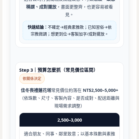
稱謂、成對擺放
，畫面更整齊，也更容易被看
見。
快速結論：
不確定→經典素雅款；已知習俗→依
宗教微調；想更到位→客製加字/成對擺放。
Step 3｜預算怎麼抓（常見價位區間）
依關係決定
佳冬喪禮蓮花塔
常見價位約落在
NT$2,500–5,000+
（依珠數、尺寸、客製內容、是否成對、配送距離與
現場需求調整）
2,500–3,000
適合朋友、同事、鄰里致意；以基本珠數與素雅