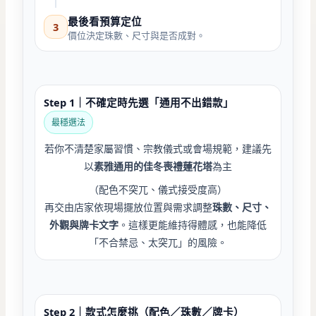
最後看預算定位
3
價位決定珠數、尺寸與是否成對。
Step 1｜不確定時先選「通用不出錯款」
最穩選法
若你不清楚家屬習慣、宗教儀式或會場規範，建議先
以
素雅通用的佳冬喪禮蓮花塔
為主
（配色不突兀、儀式接受度高）
再交由店家依現場擺放位置與需求調整
珠數、尺寸、
外觀與牌卡文字
。這樣更能維持得體感，也能降低
「不合禁忌、太突兀」的風險。
Step 2｜款式怎麼挑（配色／珠數／牌卡）