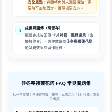
安全重點：
避開轉角與人潮碰撞點；需
要時可加強固定，讓現場更安心。
成果照回傳（可留存）
5
擺設完成後回傳
卡片特寫
＋
整體遠景
（含
擺放位置），方便你確認
佳冬喪禮蓮花塔
的呈現效果並留作紀錄。
佳冬喪禮
蓮花塔 FAQ 常見問題集
點一下展開｜快速找答案（重要：本商品以「1對=2座」為單
位出貨）