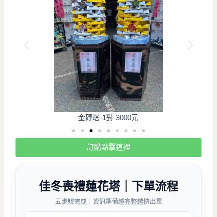
金磚塔-1對-3000元
訂購點擊這裡
佳冬喪禮
蓮花塔｜下單流程
五步驟完成｜資訊準備越完整越快出單