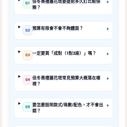
佳冬喪禮蓮花塔要提前多久訂比較保
+
Q1
險？
預算有限會不會不夠體面？
+
Q2
一定要買「成對（1對2座）」嗎？
+
Q3
佳冬喪禮蓮花塔常見預算大概落在哪
+
Q4
裡？
要怎麼說明款式/珠數/配色，才不會出
+
Q5
錯？