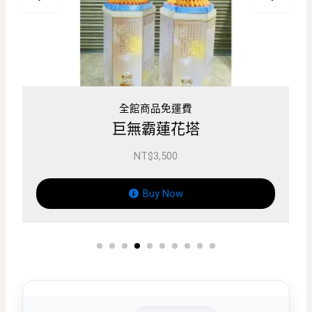
品免運費
全館商品免運
霸蓮花塔
保鑣蓮花
3,500
NT$
3,750
y Now
Buy Now