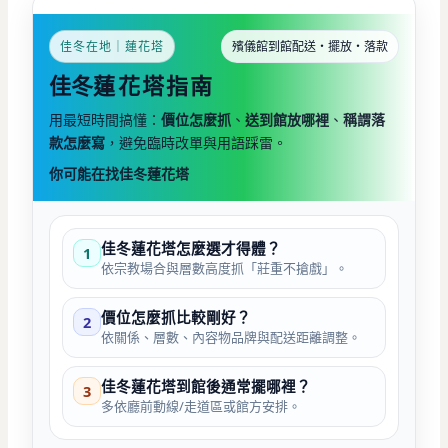
佳冬在地｜蓮花塔
殯儀館到館配送・擺放・落款
佳冬
蓮花塔指南
用最短時間搞懂：
價位怎麼抓
、
送到館放哪裡
、
稱謂落
款怎麼寫
，避免臨時改單與用語踩雷。
你可能在找佳冬蓮花塔
佳冬蓮花塔怎麼選才得體？
1
依宗教場合與層數高度抓「莊重不搶戲」。
價位怎麼抓比較剛好？
2
依關係、層數、內容物品牌與配送距離調整。
佳冬蓮花塔到館後通常擺哪裡？
3
多依廳前動線/走道區或館方安排。