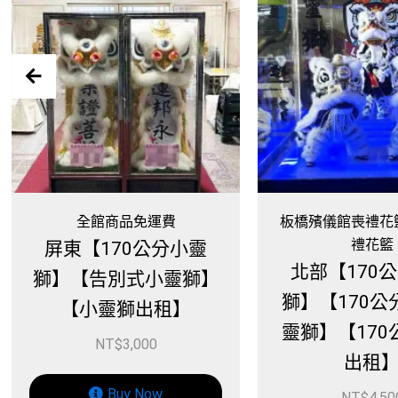
運費
板橋殯儀館喪禮花籃、板橋喪
禮花籃
分小靈
高
北部【170公分小靈
小靈獅】
別
獅】【170公分告別式
租】
靈獅】【170公分靈獅
出租】
w
NT$
4,500