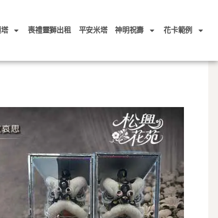
頭塔
喪禮靈獅出租
平安米塔
神明祝壽
花卡範例