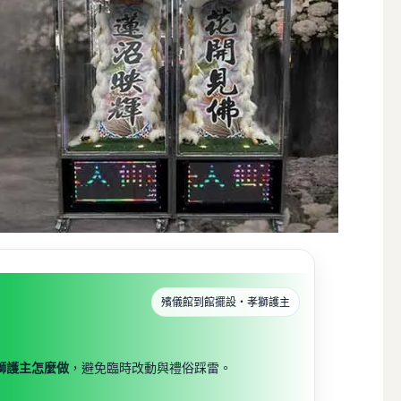
殯儀館到館擺設・孝獅護主
獅護主怎麼做
，避免臨時改動與禮俗踩雷。