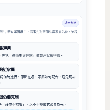
場合判斷
停點；若有
孝獅護主
，請事先對齊節點與家屬站位，流程
最通用
，先把「進退場與停點」做乾淨就很得體。
貼近家屬
認何時進行、停點在哪、家屬如何配合，避免現場
。
但仍要克制
是「莊重不搶戲」，以不干擾儀式節奏為先。