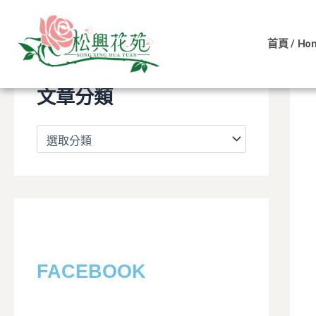
文
跳
章
至
分
首頁 / Ho
主
類
要
內
文章分類
容
FACEBOOK