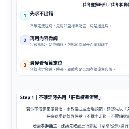
佳冬靈獅出租／佳冬
孝獅
先求不出錯
1
不確定流程時，先用莊重標準配置＋清楚進退場。
再用內容微調
2
宗教節點、站位動線、鼓點節奏與是否孝獅護主。
最後看預算定位
3
預算決定獅數、時長、距離與是否加孝獅護主段落。
Step 1｜不確定時先用「莊重標準流程」
若你不清楚家屬習慣、宗教儀式或會場規範，建議先以
「
把進退場路線與停點（不擋主走道、不壓縮家
若需
孝獅護主
，建議先確認進行節點（家祭/公祭/送