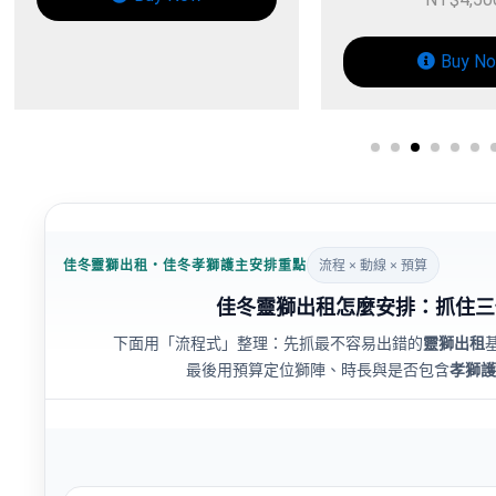
Buy Now
佳冬靈獅出租・佳冬孝獅護主安排重點
流程 × 動線 × 預算
佳冬靈獅出租怎麼安排：抓住三
下面用「流程式」整理：先抓最不容易出錯的
靈獅出租
最後用預算定位獅陣、時長與是否包含
孝獅護