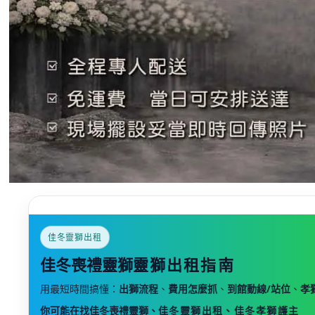
佳冬靈獅出租
佳冬喪禮靈獅
靈獅出租指南
用最短時間搞懂：
出獅流程
、
費用怎麼抓
、
到館動線/站位
、
孝
你可能在找佳冬喪禮靈獅、
佳冬
靈獅出租、
佳冬
孝獅護主