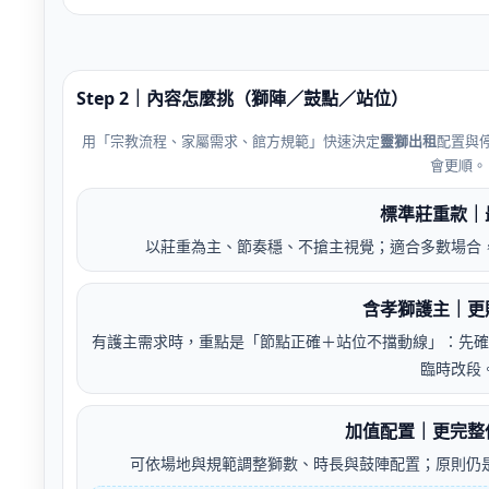
Step 2｜內容怎麼挑（獅陣／鼓點／站位）
用「宗教流程、家屬需求、館方規範」快速決定
靈獅出租
配置與
會更順。
標準莊重款｜
以莊重為主、節奏穩、不搶主視覺；適合多數場合
含孝獅護主｜更
有護主需求時，重點是「節點正確＋站位不擋動線」：先確
臨時改段
加值配置｜更完整
可依場地與規範調整獅數、時長與鼓陣配置；原則仍