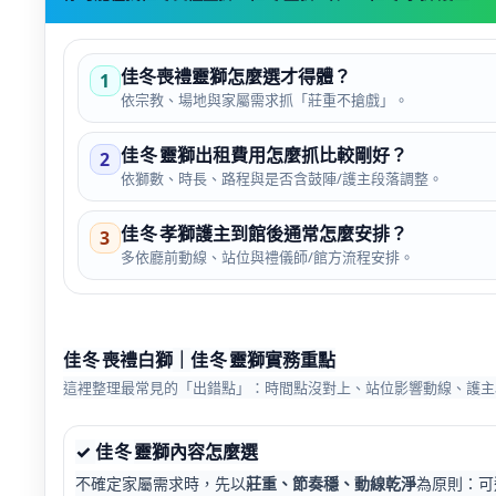
佳冬喪禮靈獅怎麼選才得體？
1
依宗教、場地與家屬需求抓「莊重不搶戲」。
佳冬
靈獅出租費用怎麼抓比較剛好？
2
依獅數、時長、路程與是否含鼓陣/護主段落調整。
佳冬
孝獅護主到館後通常怎麼安排？
3
多依廳前動線、站位與禮儀師/館方流程安排。
佳冬
喪禮白獅
｜
佳冬
靈獅實務重點
這裡整理最常見的「出錯點」：時間點沒對上、站位影響動線、護主
✓
佳冬
靈獅內容怎麼選
不確定家屬需求時，先以
莊重、節奏穩、動線乾淨
為原則：可