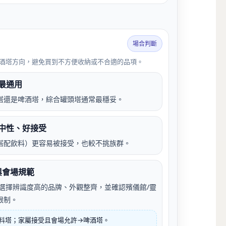
場合判斷
酒塔方向，避免買到不方便收納或不合適的品項。
最通用
塔還是啤酒塔，綜合罐頭塔通常最穩妥。
中性、好接受
搭配飲料）更容易被接受，也較不挑族群。
與會場規範
選擇辨識度高的品牌、外觀整齊，並確認殯儀館/靈
限制。
料塔；家屬接受且會場允許→啤酒塔。