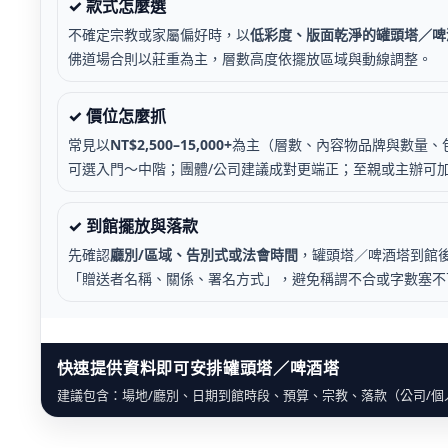
✓ 款式怎麼選
不確定宗教或家屬偏好時，以
低彩度、版面乾淨的罐頭塔／啤
佛道場合則以莊重為主，層數高度依擺放區域與動線調整。
✓ 價位怎麼抓
常見以
NT$2,500–15,000+
為主（層數、內容物品牌與數量、
可選入門～中階；團體/公司建議成對更端正；至親或主辦可
✓ 到館擺放與落款
先確認
廳別/區域、告別式或法會時間
，罐頭塔／啤酒塔到館
「贈送者名稱、關係、署名方式」，避免稱謂不合或字數塞不
快速提供資料即可安排罐頭塔／啤酒塔
建議包含：場地/廳別、日期到館時段、預算、宗教、落款（公司/個