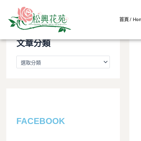
文
跳
章
至
分
首頁 / Ho
主
類
要
內
文章分類
容
FACEBOOK