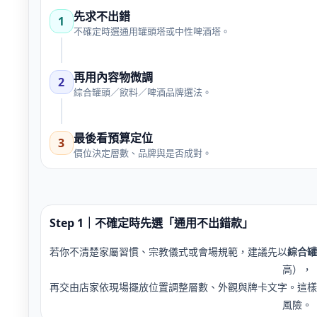
先求不出錯
1
不確定時選通用罐頭塔或中性啤酒塔。
再用內容物微調
2
綜合罐頭／飲料／啤酒品牌選法。
最後看預算定位
3
價位決定層數、品牌與是否成對。
Step 1｜不確定時先選「通用不出錯款」
若你不清楚家屬習慣、宗教儀式或會場規範，建議先以
綜合罐
高），
再交由店家依現場擺放位置調整層數、外觀與牌卡文字。這樣
風險。