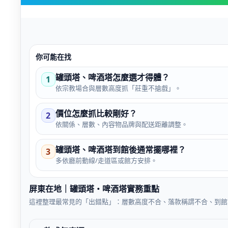
你可能在找
罐頭塔、啤酒塔怎麼選才得體？
1
依宗教場合與層數高度抓「莊重不搶戲」。
價位怎麼抓比較剛好？
2
依關係、層數、內容物品牌與配送距離調整。
罐頭塔、啤酒塔到館後通常擺哪裡？
3
多依廳前動線/走道區或館方安排。
屏東在地｜罐頭塔・啤酒塔實務重點
這裡整理最常見的「出錯點」：層數高度不合、落款稱謂不合、到館