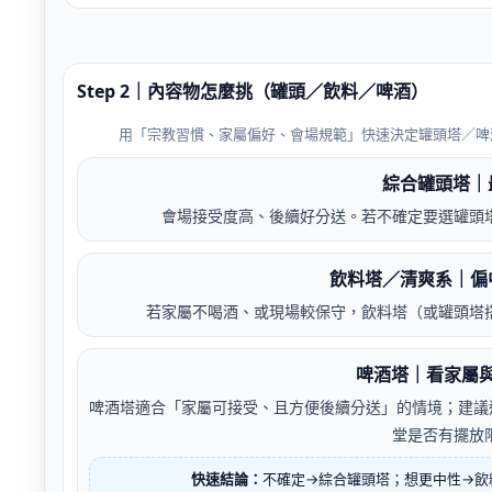
Step 2｜內容物怎麼挑（罐頭／飲料／啤酒）
用「宗教習慣、家屬偏好、會場規範」快速決定罐頭塔／啤
綜合罐頭塔｜
會場接受度高、後續好分送。若不確定要選罐頭
飲料塔／清爽系｜偏
若家屬不喝酒、或現場較保守，飲料塔（或罐頭塔
啤酒塔｜看家屬
啤酒塔適合「家屬可接受、且方便後續分送」的情境；建議
堂是否有擺放
快速結論：
不確定→綜合罐頭塔；想更中性→飲