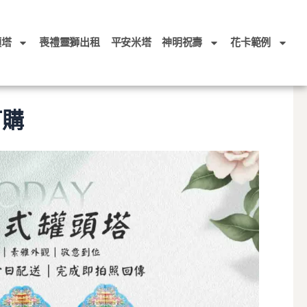
頭塔
喪禮靈獅出租
平安米塔
神明祝壽
花卡範例
訂購