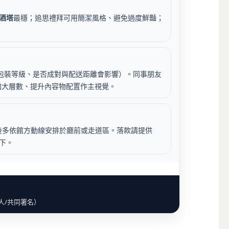
酒塔
最穩；追思禮拜可用簡潔風格、避免過度鮮豔；
包裝等級、是否成對與配送距離會影響）。同事朋友
加大層數、提升內容物配置作主視覺。
後多依館方動線安排於廳前或走道區。落款請提供
下。
人/共同署名）