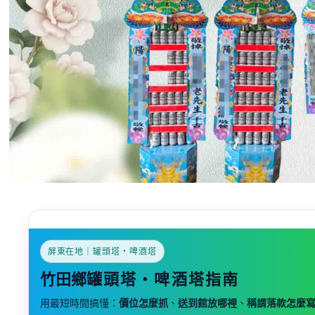
屏東在地｜罐頭塔・啤酒塔
竹田鄉
罐頭塔・啤酒塔指南
用最短時間搞懂：
價位怎麼抓
、
送到館放哪裡
、
稱謂落款怎麼