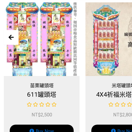
米塔罐頭塔
全館商
4X4祈福米塔(200G)
伯郎咖啡-
NT$
2,800
NT
Buy Now