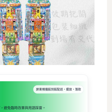
屏東殯儀館到館配送・擺放・落款
寫
，避免臨時改單與用語踩雷。