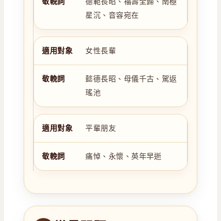
德範長昭、福壽全歸、南極
星沉、音容宛在
女性長輩
懿德長昭、母儀千古、駕返
瑤池
平輩朋友
痛悼、永懷、英年早逝