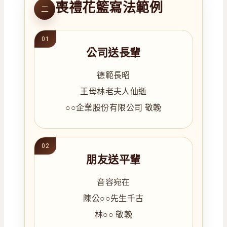
喪禮花籃寫法範例
二
公司送長輩
德範長昭
王母林老夫人仙逝
○○企業股份有限公司 敬輓
朋友送平輩
音容宛在
陳公○○先生千古
林○○ 敬輓