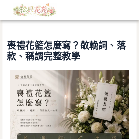
文
跳
章
至
分
主
類
要
內
喪禮花籃怎麼寫？敬輓詞、落
容
款、稱謂完整教學