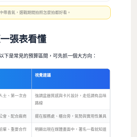
新中帶喜氣，選戰期間拍照怎麼拍都好看。
距一張表看懂
以下是常見的預算區間，可先抓一個大方向：
視覺建議
人士、第一次合
強調盆器質感與卡片設計，走低調有品味
路線
公會、配合廠商
擺在服務處、櫃台旁，氣勢與實用性兼具
前輩、重要合作
明顯出現在媒體畫面中，署名一看就知道