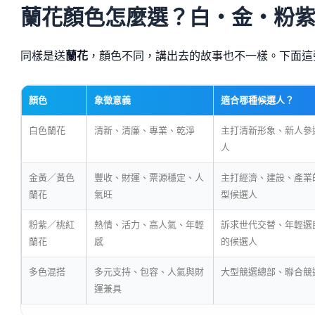
蘭花顏色怎麼選？白・金・粉
同樣是送
蘭花
，顏色不同，講出去的故事也不一樣。下面這
顏色
象徵意義
適合哪種候選人？
白色蘭花
清新、清廉、專業、乾淨
主打清新形象、新人參
人
金黃／黃色
豐收、財運、票源穩定、人
主打經濟、建設、產業
蘭花
氣旺
型候選人
粉紫／桃紅
熱情、活力、高人氣、年輕
訴求世代交替、年輕選
蘭花
感
的候選人
多色混搭
多元支持、包容、人氣與財
大型競選總部、聯合競
運兼具