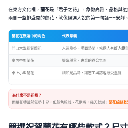
在東方文化裡，
蘭花
是「君子之花」，象徵高雅、品格與氣
兩側一整排盛開的蘭花，就像候選人說的第一句話——安靜
蘭花在競選中的角色
代表意義
門口大型祝賀蘭花
人氣鼎盛、場面熱鬧，候選人有
好人緣
室內中型蘭花
營造穩重、專業的辦公氛圍
桌上小型蘭花
細節見品味，讓志工與訪客感受溫度
為什麼不是花籃？
開幕花籃雖然氣勢十足，但顏色較雜、花期短，幾天就謝；
蘭花線條乾
競選祝賀蘭花有哪些款式？尺