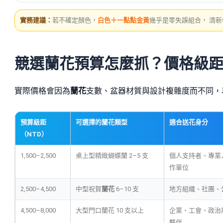
實務建議：
若不確定顏色，
白色＋一點點金黃
幾乎是零失誤組合， 清
競選蘭花預算怎麼抓？價格級
實際價格會因為
蘭花
支數、盆器材質與設計複雜度而不同，
預算級距
可選擇的蘭花類型
適合送花身分
（NTD）
1,500–2,500
桌上型精緻蝴蝶蘭 2–5 支
個人支持者、專業
作單位
2,500–4,500
中型祝賀
蘭花
6–10 支
地方組織、社團、
4,500–8,000
大型門口蘭花 10 支以上
企業、工會、政治
夥伴