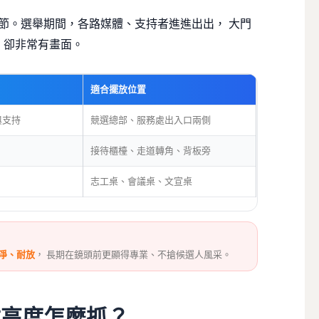
節。選舉期間，各路媒體、支持者進進出出， 大門
、卻非常有畫面。
適合擺放位置
與支持
競選總部、服務處出入口兩側
接待櫃檯、走道轉角、背板旁
志工桌、會議桌、文宣桌
淨、耐放
， 長期在鏡頭前更顯得專業、不搶候選人風采。
寸高度怎麼抓？