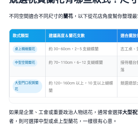
不同空間適合不同尺寸的
蘭花
，以下從花店角度幫你整理最
款式類型
建議高度＆蘭花支數
適合擺放
約 30–60cm，2–5 支蝴蝶蘭
志工桌、
桌上精緻蘭花
約 70–110cm，6–12 支蝴蝶蘭
接待櫃台
中型空間蘭花
落
約 120–160cm 以上，10 支以上蝴蝶
競選總部
大型門口祝賀蘭
花
蘭
如果是企業、工會或重要政治人物送花，通常會選擇
大型祝
者，則可選擇中型或桌上型蘭花，一樣很有心意。