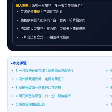
懶人重點：
送對一盆蘭花 = 多一張完美競選名片
首選蝴蝶
蘭花
，花期長又耐看
顏色依候選人形象挑：白、金黃、粉紫最熱門
門口用大型蘭花、室內用中型與桌上蘭花搭配
卡片寫法有公式，不怕落款太俗氣
本文導覽
1. 一分鐘快速總整理：競選蘭花怎麼送？
2. 為什麼競選總部一定要有蘭花？
3. 競選祝賀蘭花款式與尺寸選擇
4. 蘭花顏色怎麼選：白・金・粉紫解析
5. 預算＆價格級距表