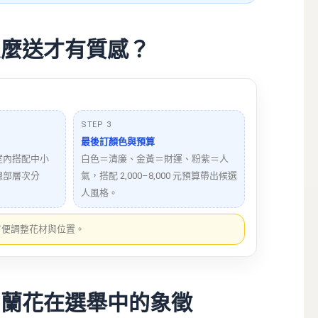
怎麼送才有質感？
STEP 3
最後訂顏色與預算
室內搭配中小
白色＝清廉、金黃＝財運、粉紫＝人
總部層次分
氣，搭配 2,000–8,000 元預算帶出候選
人風格。
方便調整花材與位置。
？蘭花在選舉中的象徵