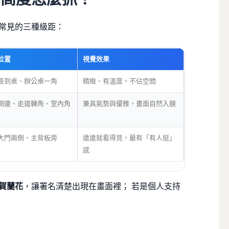
常見的三種級距：
位置
視覺效果
簽到桌、辦公桌一角
精緻、有溫度，不佔空間
側邊、走道轉角、室內角
兼具氣勢與優雅，畫面自然入鏡
大門兩側、主背板旁
遠遠就看得見，最有「有人挺」
感
賀蘭花
，讓署名清楚出現在畫面裡； 若是個人支持