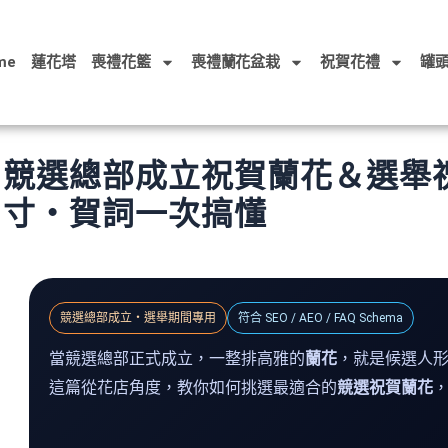
me
蓮花塔
喪禮花籃
喪禮蘭花盆栽
祝賀花禮
罐
競選總部成立祝賀蘭花＆選舉
寸・賀詞一次搞懂
競選總部成立・選舉期間專用
符合 SEO / AEO / FAQ Schema
當競選總部正式成立，一整排高雅的
蘭花
，就是候選人
這篇從花店角度，教你如何挑選最適合的
競選祝賀蘭花