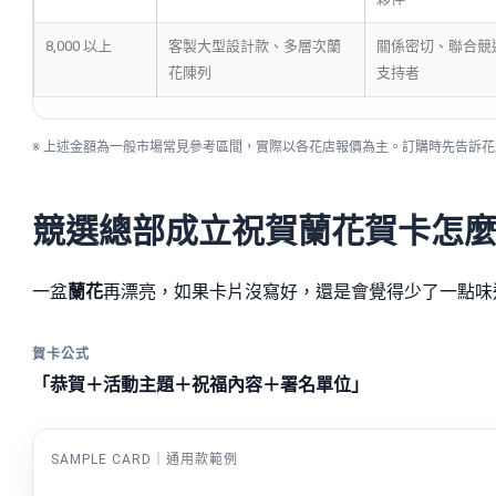
8,000 以上
客製大型設計款、多層次蘭
關係密切、聯合競
花陳列
支持者
※ 上述金額為一般市場常見參考區間，實際以各花店報價為主。訂購時先告訴
競選總部成立祝賀蘭花賀卡怎
一盆
蘭花
再漂亮，如果卡片沒寫好，還是會覺得少了一點味
賀卡公式
「恭賀＋活動主題＋祝福內容＋署名單位」
SAMPLE CARD｜通用款範例