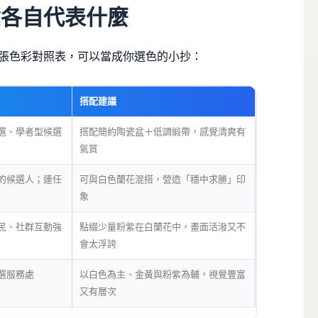
紫各自代表什麼
張色彩對照表，可以當成你選色的小抄：
搭配建議
選、學者型候選
搭配簡約陶瓷盆＋低調緞帶，感覺清爽有
氣質
的候選人；連任
可與白色蘭花混搭，營造「穩中求勝」印
象
民、社群互動強
點綴少量粉紫在白蘭花中，畫面活潑又不
會太浮誇
選服務處
以白色為主、金黃與粉紫為輔，視覺豐富
又有層次