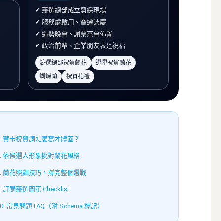
✔ 競選總部成立剪綵現場
✔ 服務處啟用、喬遷誌慶
✔ 造勢晚會、謝票茶會佈置
✔ 政治前輩、企業朋友表達祝福
競選總部祝賀蘭花
選舉祝賀蘭花
蝴蝶蘭
祝賀花禮
6. 賀卡祝賀詞怎麼寫才體面？
7. 依候選人形象挑對蘭花風格
8. 蘭花照顧技巧，撐完整個選戰
9. 訂購競選蘭花 Checklist
10. 常見問題 FAQ（附 Schema 標記）