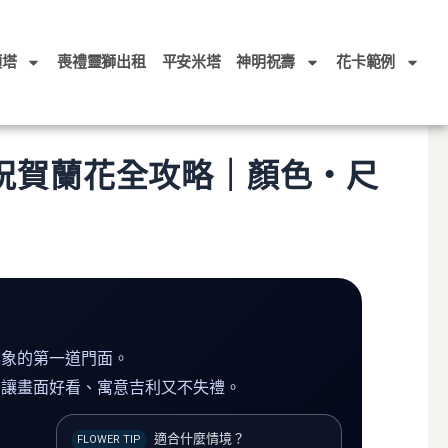
頭塔
喪禮靈獅出租
平安米塔
神明祝壽
花卡範例
祝賀蘭花全攻略｜顏色・尺
形象的第一道門面。
，讓畫面好看、寓意吉利又不失禮。
適合什麼情境？
FLOWER TIP