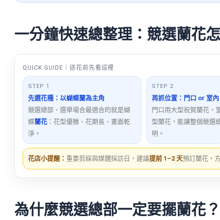
一分鐘快速總整理：競選蘭花
QUICK GUIDE｜送花前先看這裡
STEP 1
STEP 2
先選花種：以蝴蝶蘭為主角
再抓位置：門口 or 室內
競選總部、選舉場合最適合的就是蝴
門口用大型祝賀蘭花，
蝶
蘭花
：花型優雅、花期長、畫面乾
型蘭花，能讓整個競選
淨。
明。
花店小提醒：
重要剪綵與媒體採訪日，建議
提前 1–2 天
預訂蘭花，
為什麼競選總部一定要擺蘭花