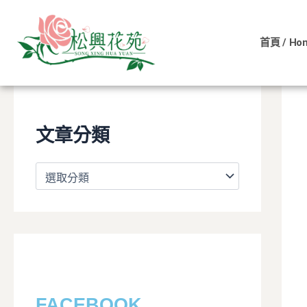
文
跳
章
至
分
首頁 / Ho
類
主
要
內
容
文章分類
FACEBOOK