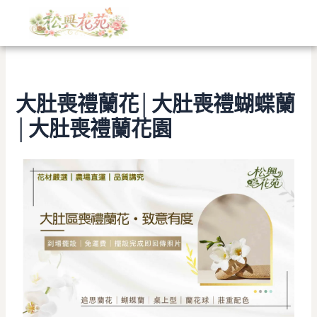
文
跳
章
至
分
主
類
要
內
容
大肚喪禮蘭花│大肚喪禮蝴蝶蘭
│大肚喪禮蘭花園