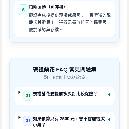
拍照回傳（可存檔）
5
擺設完成後提供
現場成果照
：一張清晰的
敬
輓卡片近景
＋一張顯示擺放位置的
遠景照
，
便於確認與存檔。
喪禮蘭花 FAQ 常見問題集
點一下展開｜快速找答案
喪禮蘭花要提前多久訂比較保險？
+
Q1
如果預算只有 2500 元，會不會顯得太
+
Q2
小氣？