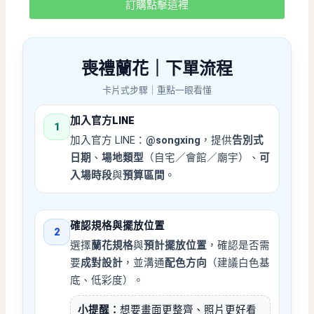
訂購點擊這裡
喪禮蘭花｜下單流程
卡片式步驟｜重點一眼看懂
加入官方LINE
1
加入官方 LINE：
@songxing
，提供
告別式
日期
、
場地類型
（自宅／會館／廟宇）、
可
入場時段
與
預算區間
。
確認規格與擺放位置
2
選擇
蘭花
規格
與
預計擺放位置
，確認是否需
要
成對設計
，並溝通
配色方向
（建議白色基
底、低彩度）。
小提醒：
想要畫面更整齊、照片更好看