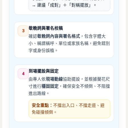
→ 建議「成對」＋「對稱擺放」。
敬輓詞與署名校稿
3
確認
敬輓詞內容與署名格式
，包含字體大
小、稱謂稱呼、單位或家族名稱，避免錯別
字或身份誤植。
到場擺設與固定
4
由專人依
現場動線
協助擺設，並根據蘭花尺
寸進行
穩固固定
，確保安全不傾倒、不阻擋
進出路線。
安全重點：
不擋出入口、不擋走道、避
免碰撞傾倒。