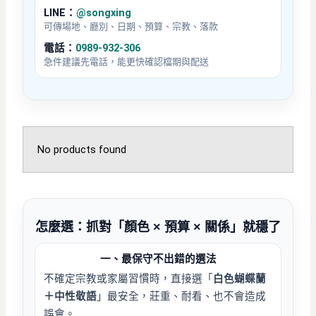
LINE：
@songxing
可傳場地、廳別、日期、預算、宗教、落款
電話：
0989-932-306
急件建議先電話，能更快確認檔期與配送
No products found
怎麼選：抓對「顏色 × 預算 × 關係」就穩了
一、最保守不出錯的選法
不確定宗教或家屬習慣時，直接選「
白色蝴蝶蘭
＋中性敬語
」最安全，莊重、耐看、也不會造成
誤會。