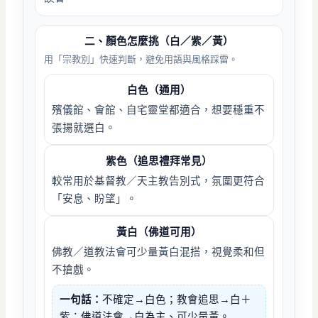
二、顏色怎麼挑（白／紫／黃）
用「宗教別」快速判斷，避免用語與風格踩雷。
白色（通用）
殯儀館、會館、自宅靈堂都適合，想要穩重不
張揚就選白。
紫色（追思禮拜常見）
較常用於基督教／天主教告別式，氛圍更符合
「安息、盼望」。
黃白（佛道可用）
佛教／道教法會可少量黃白混搭，視覺柔和但
不搶戲。
一句話：
不確定→白色；教會追思→白＋
紫；佛道法會→白為主、可少量黃。