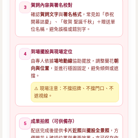
賀詞內容與署名校對
3
確認
賀詞文字
與
署名格式
，常見如「恭祝
開幕誌慶」、「敬賀 聖誕千秋」＋贈送單
位名稱，避免誤植或錯別字。
到場擺設與現場定位
4
由專人依據
場地動線
協助擺放，調整蘭花
朝
向與位置
，並進行穩固固定，避免傾倒或遮
擋。
⚠️ 現場注意：不擋招牌、不擋門口、不
遮視線。
成果拍照（可供備存）
5
配送完成後提供
卡片近照
與
擺設全景照
，方
便贈花人確認位置與畫面效果，亦可保存作