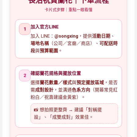
長治祝賀蘭花｜下單流程
卡片式步驟｜重點一眼看懂
加入官方LINE
1
加入 LINE：
@songxing
，提供
活動日期
、
場地名稱
（公司／宮廟／商店）、
可配送時
段
與
預算範圍
。
確認蘭花規格與擺放位置
2
選擇
蘭花數量／樣式
與
預定擺放區域
，是否
需
成對設計
，並溝通
色系方向
（開幕常見紅
粉白／祝壽建議金黃紫）。
📸 想拍照更整齊 → 建議「對稱擺
設」、「成雙成對」效果佳。