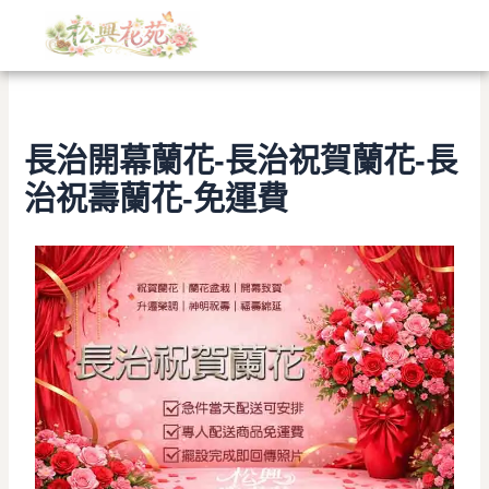
文
跳
章
至
分
主
類
要
內
容
長治開幕蘭花-長治祝賀蘭花-長
治祝壽蘭花-免運費