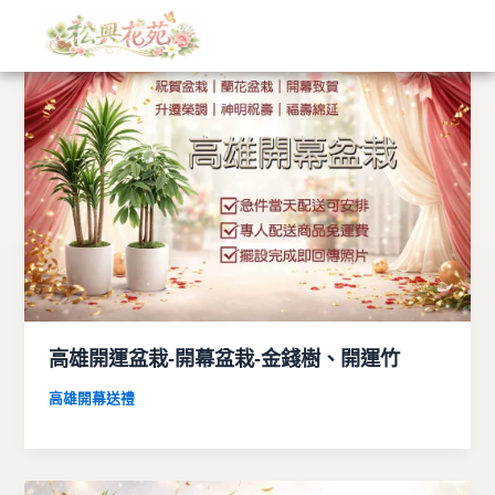
文
跳
章
至
分
主
類
要
內
容
高雄開運盆栽-開幕盆栽-金錢樹、開運竹
高雄開幕送禮