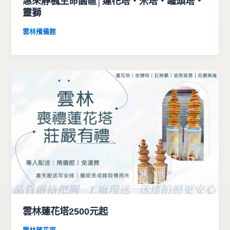
惠來靜楓生命園區│蓮花塔・米塔・罐頭塔・
靈獅
雲林殯儀館
雲林蓮花塔2500元起