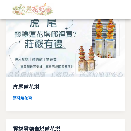
文
跳
章
至
分
主
類
要
內
容
虎尾蓮花塔
雲林蓮花塔
雲林雲德寶塔蓮花塔