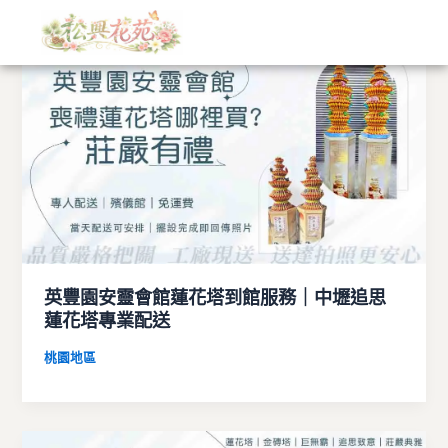
文
跳
章
至
分
主
類
要
內
容
英豐園安靈會館蓮花塔到館服務｜中壢追思
蓮花塔專業配送
桃園地區