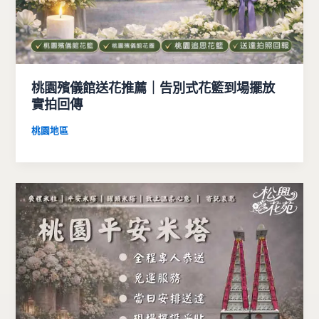
桃園殯儀館送花推薦｜告別式花籃到場擺放
實拍回傳
桃園地區