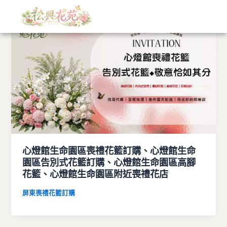
文
跳
章
至
分
主
類
要
內
容
心燈館生命園區喪禮花籃訂購、心燈館生命
園區告別式花籃訂購、心燈館生命園區高腳
花籃、心燈館生命園區附近喪禮花店
屏東喪禮花籃訂購