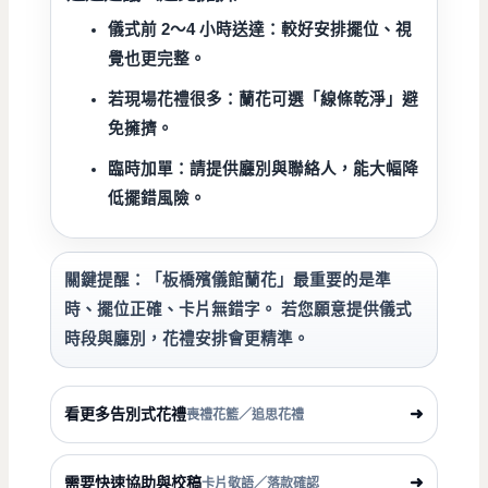
儀式前 2～4 小時
送達：較好安排擺位、視
覺也更完整。
若現場花禮很多：蘭花可選「線條乾淨」避
免擁擠。
臨時加單：請提供廳別與聯絡人，能大幅降
低擺錯風險。
關鍵提醒：
「板橋殯儀館蘭花」最重要的是
準
時、擺位正確、卡片無錯字
。 若您願意提供儀式
時段與廳別，花禮安排會更精準。
看更多告別式花禮
➜
喪禮花籃／追思花禮
需要快速協助與校稿
➜
卡片敬語／落款確認