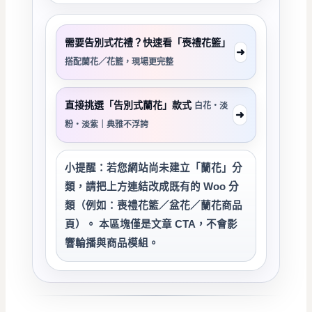
需要告別式花禮？快速看「喪禮花籃」
➜
搭配蘭花／花籃，現場更完整
直接挑選「告別式蘭花」款式
白花・淡
➜
粉・淡紫｜典雅不浮誇
小提醒：
若您網站尚未建立「蘭花」分
類，請把上方連結改成既有的 Woo 分
類（例如：喪禮花籃／盆花／蘭花商品
頁）。 本區塊僅是文章 CTA，不會影
響輪播與商品模組。