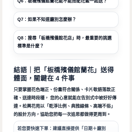
Q6：板橋殯儀館蘭花能不能搭配花籃一起送？
Q7：如果不知道廳別怎麼辦？
Q8：搜尋「板橋殯儀館花店」時，最重要的挑選
標準是什麼？
結語｜把「板橋殯儀館蘭花」送得
體面，關鍵在 4 件事
只要掌握
花色端正
、
份量符合關係
、
卡片敬語落款正
確
、
送達時段穩
， 您的心意就能在告別式中被好好傳
達。松興花苑以「乾淨比例、典雅線條、高端不俗」
的設計方向，協助您把每一次追思都做得更周到。
若您要快速下單：
建議直接提供「日期＋廳別