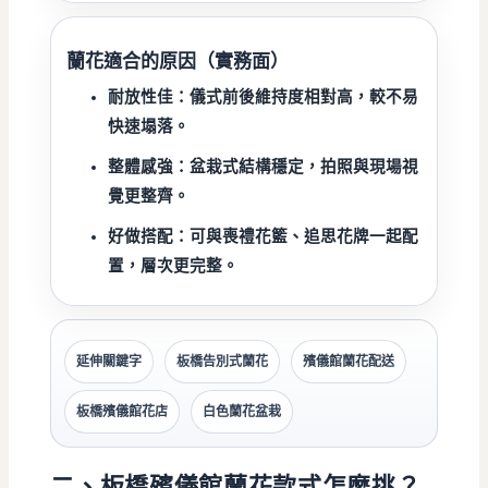
蘭花適合的原因（實務面）
耐放性佳：
儀式前後維持度相對高，較不易
快速塌落。
整體感強：
盆栽式結構穩定，拍照與現場視
覺更整齊。
好做搭配：
可與喪禮花籃、追思花牌一起配
置，層次更完整。
延伸關鍵字
板橋告別式蘭花
殯儀館蘭花配送
板橋殯儀館花店
白色蘭花盆栽
二、板橋殯儀館蘭花款式怎麼挑？