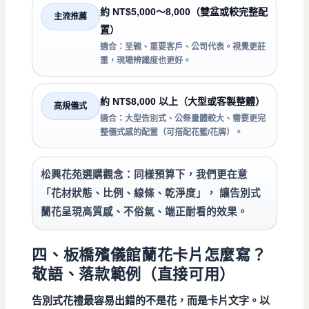
約 NT$5,000～8,000（雙盆或較完整配
主流推薦
置）
適合：至親、重要客戶、公司代表。視覺更莊
重，現場辨識度也更好。
約 NT$8,000 以上（大型或客製整體）
高規儀式
適合：大型告別式、公祭量體較大、需要更完
整儀式感的配置（可搭配花籃/花牌）。
松興花苑選購觀念：
同樣預算下，我們更在意
「花材狀態、比例、線條、乾淨度」， 讓告別式
蘭花呈現
高質感、不俗氣、端正耐看
的效果。
四、板橋殯儀館蘭花卡片怎麼寫？
敬語、落款範例（直接可用）
告別式花禮最容易出錯的不是花，而是卡片文字。以