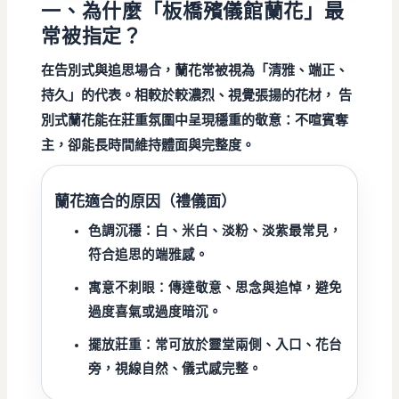
一、為什麼「板橋殯儀館蘭花」最
常被指定？
在告別式與追思場合，
蘭花
常被視為「清雅、端正、
持久」的代表。相較於較濃烈、視覺張揚的花材，
告
別式蘭花
能在莊重氛圍中呈現穩重的敬意：不喧賓奪
主，卻能長時間維持體面與完整度。
蘭花適合的原因（禮儀面）
色調沉穩：
白、米白、淡粉、淡紫最常見，
符合追思的端雅感。
寓意不刺眼：
傳達敬意、思念與追悼，避免
過度喜氣或過度暗沉。
擺放莊重：
常可放於靈堂兩側、入口、花台
旁，視線自然、儀式感完整。