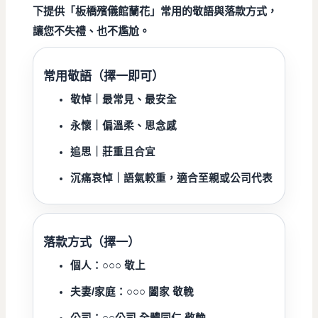
下提供「
板橋殯儀館蘭花
」常用的敬語與落款方式，
讓您
不失禮、也不尷尬
。
常用敬語（擇一即可）
敬悼
｜最常見、最安全
永懷
｜偏溫柔、思念感
追思
｜莊重且合宜
沉痛哀悼
｜語氣較重，適合至親或公司代表
落款方式（擇一）
個人：
○○○ 敬上
夫妻/家庭：
○○○ 闔家 敬輓