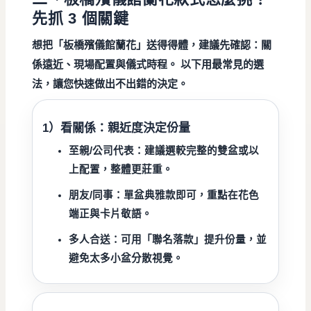
先抓 3 個關鍵
想把「
板橋殯儀館蘭花
」送得得體，建議先確認：
關
係遠近
、
現場配置
與
儀式時程
。 以下用最常見的選
法，讓您快速做出不出錯的決定。
1）看關係：親近度決定份量
至親/公司代表：
建議選較完整的雙盆或以
上配置，整體更莊重。
朋友/同事：
單盆典雅款即可，重點在花色
端正與卡片敬語。
多人合送：
可用「聯名落款」提升份量，並
避免太多小盆分散視覺。