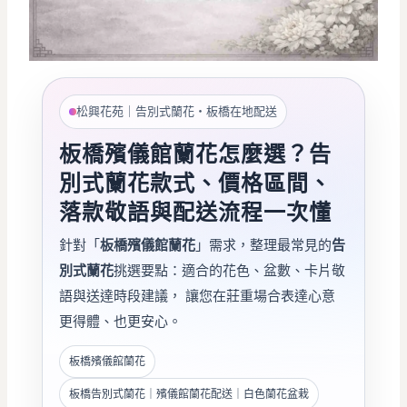
松興花苑｜告別式蘭花・板橋在地配送
板橋殯儀館蘭花怎麼選？告
別式蘭花款式、價格區間、
落款敬語與配送流程一次懂
針對「
板橋殯儀館蘭花
」需求，整理最常見的
告
別式蘭花
挑選要點：適合的花色、盆數、卡片敬
語與送達時段建議， 讓您在莊重場合表達心意
更得體、也更安心。
板橋殯儀館蘭花
板橋告別式蘭花｜殯儀館蘭花配送｜白色蘭花盆栽