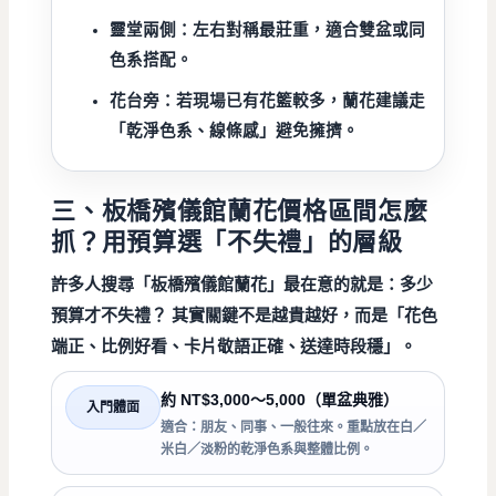
靈堂兩側：
左右對稱最莊重，適合雙盆或同
色系搭配。
花台旁：
若現場已有花籃較多，蘭花建議走
「乾淨色系、線條感」避免擁擠。
三、板橋殯儀館蘭花價格區間怎麼
抓？用預算選「不失禮」的層級
許多人搜尋「
板橋殯儀館蘭花
」最在意的就是：
多少
預算才不失禮？
其實關鍵不是越貴越好，而是「花色
端正、比例好看、卡片敬語正確、送達時段穩」。
約 NT$3,000～5,000（單盆典雅）
入門體面
適合：朋友、同事、一般往來。重點放在白／
米白／淡粉的乾淨色系與整體比例。