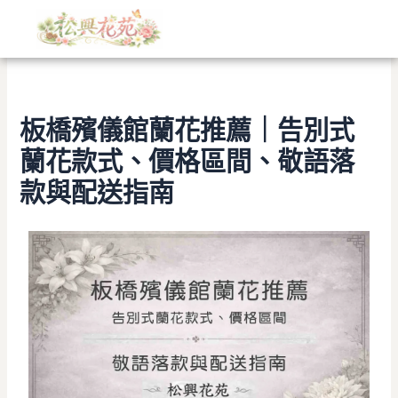
文
跳
章
至
分
主
類
要
內
容
板橋殯儀館蘭花推薦｜告別式
蘭花款式、價格區間、敬語落
款與配送指南