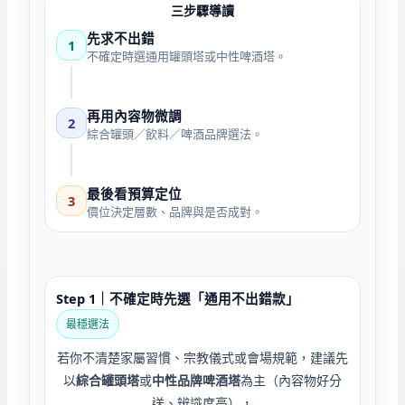
三步驟導讀
先求不出錯
1
不確定時選通用罐頭塔或中性啤酒塔。
再用內容物微調
2
綜合罐頭／飲料／啤酒品牌選法。
最後看預算定位
3
價位決定層數、品牌與是否成對。
Step 1｜不確定時先選「通用不出錯款」
最穩選法
若你不清楚家屬習慣、宗教儀式或會場規範，建議先
以
綜合罐頭塔
或
中性品牌啤酒塔
為主（內容物好分
送、辨識度高），