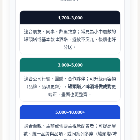
1,700–3,000
適合朋友、同事、鄰里致意；常見為小中層數的
罐頭塔或基本款啤酒塔，擺放不突兀、後續也好
分送。
3,000–5,000
適合公司行號、團體、合作夥伴；可升級內容物
（品牌、品項更齊），
罐頭塔／啤酒塔做成對
更
端正，畫面也更整齊。
5,000–10,000+
適合至親、主辦或需要主視覺配置者；可提高層
數、統一品牌與品項，或同系列多座（罐頭塔/啤