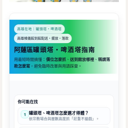
高雄在地｜罐頭塔・啤酒塔
高雄殯儀館到館配送・擺放・落款
阿蓮區
罐頭塔・啤酒塔指南
用最短時間搞懂：
價位怎麼抓
、
送到館放哪裡
、
稱謂落
款怎麼寫
，避免臨時改單與用語踩雷。
你可能在找
罐頭塔、啤酒塔怎麼選才得體？
1
依宗教場合與層數高度抓「莊重不搶戲」。