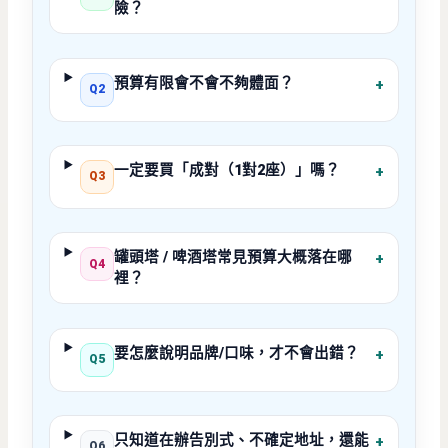
險？
預算有限會不會不夠體面？
+
Q2
一定要買「成對（1對2座）」嗎？
+
Q3
罐頭塔 / 啤酒塔常見預算大概落在哪
+
Q4
裡？
要怎麼說明品牌/口味，才不會出錯？
+
Q5
只知道在辦告別式、不確定地址，還能
+
Q6