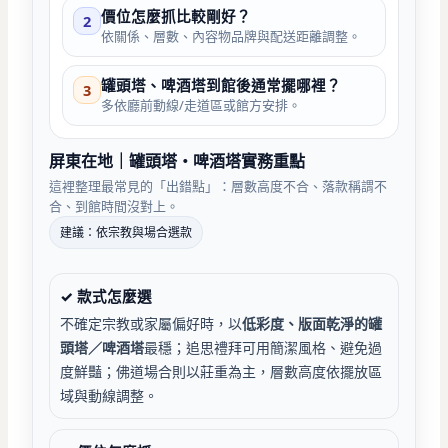
價位怎麼抓比較剛好？
2
依關係、層數、內容物品牌與配送距離調整。
罐頭塔、啤酒塔到館後通常擺哪裡？
3
多依廳前動線/走道區或館方安排。
屏東在地｜罐頭塔・啤酒塔實務重點
這裡整理最常見的「出錯點」：層數高度不合、落款稱謂不
合、到館時間沒對上。
建議：依宗教與場合選款
✓ 款式怎麼選
不確定宗教或家屬偏好時，以
低彩度、版面乾淨的罐
頭塔／啤酒塔
最穩；追思禮拜可用簡潔風格、避免過
度鮮豔；佛道場合則以莊重為主，層數高度依擺放區
域與動線調整。