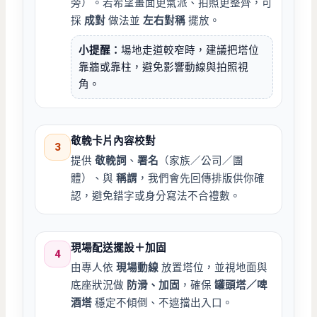
旁）。若希望畫面更氣派、拍照更整齊，可
採
成對
做法並
左右對稱
擺放。
小提醒：
場地走道較窄時，建議把塔位
靠牆或靠柱，避免影響動線與拍照視
角。
敬輓卡片內容校對
3
提供
敬輓詞
、
署名
（家族／公司／團
體）、與
稱謂
，我們會先回傳排版供你確
認，避免錯字或身分寫法不合禮數。
現場配送擺設＋加固
4
由專人依
現場動線
放置塔位，並視地面與
底座狀況做
防滑、加固
，確保
罐頭塔／啤
酒塔
穩定不傾倒、不遮擋出入口。