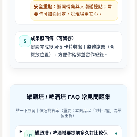
安全重點：
避開轉角與人潮碰撞點；需
要時可加強固定，讓現場更安心。
成果照回傳（可留存）
5
擺設完成後回傳
卡片特寫
＋
整體遠景
（含
擺放位置），方便你確認並留作紀錄。
罐頭塔 / 啤酒塔 FAQ 常見問題集
點一下展開｜快速找答案（重要：本商品以「1對=2座」為單
位出貨）
罐頭塔 / 啤酒塔要提前多久訂比較保
+
Q1