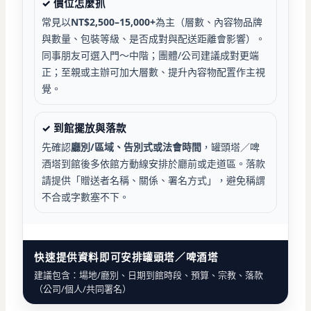
✓ 價位怎麼抓
常見以
NT$2,500–15,000+
為主（層數、內容物品牌
與數量、包裝等級、是否成對與配送距離會影響）。
同事朋友可選入門～中階；團體/公司建議成對更端
正；至親或主辦可加大層數、提升內容物配置作主視
覺。
✓ 到館擺放與落款
先確認
廳別/區域、告別式或法會時間
，罐頭塔／啤
酒塔到館後多依館方動線安排於廳前或走道區。落款
請提供「贈送者名稱、關係、署名方式」，避免稱謂
不合或字數塞不下。
快速提供資料即可安排罐頭塔／啤酒塔
建議包含：場地/廳別、日期到館時段、預算、宗教、落款
（公司/個人/共同署名）