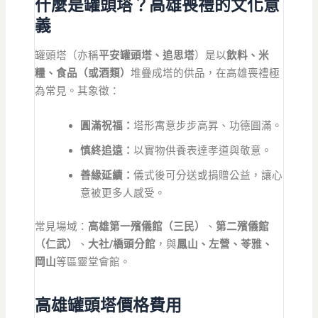
什麼是罐頭塔？高雄喪禮的文化意
義
罐頭塔（亦稱
平安罐頭塔、追思塔
）是以
飲料、米
糧、食品（或酒類）
堆疊成塔的供品，在高雄喪禮極
為常見。其象徵：
圓滿祝福：
塔形寓意步步高昇、功德圓滿。
慎終追遠：
以實物供養表達孝道與敬意。
善緣延續：
儀式後可分送或捐贈公益，讓心
意被更多人感受。
常見場域：
高雄第一殯儀館（三民）
、
第二殯儀館
（仁武）
、
大社/橋頭分館
，與
鳳山、左營、苓雅、
岡山
等區靈堂會館。
高雄罐頭塔價格費用