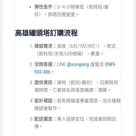
彈性急件：
2–4 小時車班（依時段/庫
存），即時回應變更。
高雄罐頭塔訂購流程
確認需求：
高度（6尺/7尺/8尺↑）、款式
（飲料塔/米塔/LED燈箱）、數量。
洽詢客服：
LINE
@songxing
或電洽
0989-
932-306
。
提供資訊：
場地（館別/廳別）、日期與到
場時間、亡者姓名與落款稱謂、預算。
設計確認：
若有燈箱或專屬落款，出示樣稿
確認後製作。
配送擺放：
專人送達定位，完成後拍照回
傳。