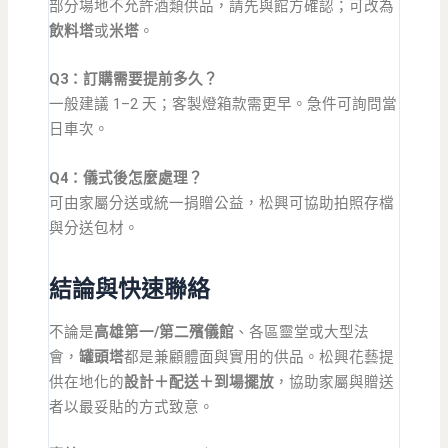
部分場地不允許酒類供品，請先與館方確認；可改為
飲料塔
或
米塔
。
Q3：訂購需要提前多久？
一般建議 1–2 天；客製燈箱款需更早。急件可詢問當
日車次。
Q4：儀式後怎麼處理？
可由家屬分送或統一捐贈公益，松興可協助拍照存檔
與分送包材。
結論與快速聯絡
不論是
高雄第一/第二殯儀館
、各區靈堂或大型法
會，
罐頭塔
都是兼顧體面與實用的供品。松興花藝提
供在地化的
設計＋配送＋到場擺放
，協助家屬與贈送
者以最妥貼的方式致意。