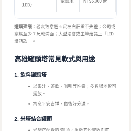
依需求
NT$6,000 起
（LED）
款
選購建議：
親友致意選 6 尺左右莊重不失禮；公司或
家族至少 7 尺較體面；大型法會或主壇建議上「LED
燈箱款」。
高雄罐頭塔常見款式與用途
1. 飲料罐頭塔
以果汁、茶飲、咖啡等堆疊；多數場地皆可
擺放。
寓意平安吉祥，儀後好分送。
2. 米塔結合罐頭
米袋搭配飲料/罐頭，象徵五穀豐收與庇