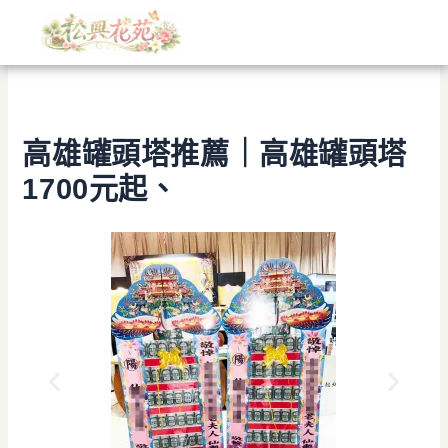
文
跳
章
至
分
主
類
要
內
容
高雄罐頭塔推薦｜高雄罐頭塔
1700元起、