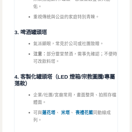
佑。
重視傳統與公益的家庭特別青睞。
3. 啤酒罐頭塔
氣派顯眼，常見於公司或社團致贈。
注意：
部分靈堂禁酒，需事先確認；不便時
可改飲料塔。
4. 客製化罐頭塔（LED 燈箱/宗教圖騰/專屬
落款）
企業/社團/宮廟常用，畫面整齊、拍照存檔
體面。
可與
蓮花塔
、
米塔
、
喪禮花籃
同動線成
列。