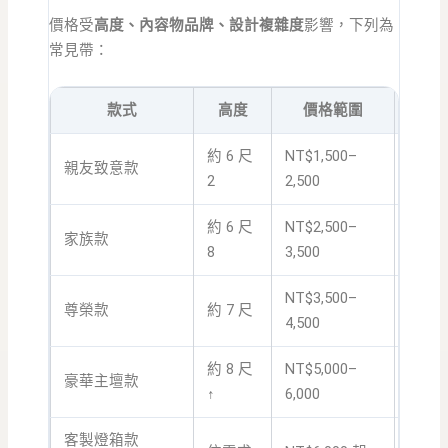
價格受
高度、內容物品牌、設計複雜度
影響，下列為
常見帶：
款式
高度
價格範圍
約 6 尺
NT$1,500–
親友致意款
小型
2
2,500
約 6 尺
NT$2,500–
家族款
家屬
8
3,500
NT$3,500–
尊榮款
約 7 尺
公司
4,500
約 8 尺
NT$5,000–
豪華主壇款
大型
↑
6,000
客製燈箱款
LE