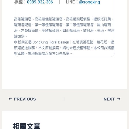
專線：
0989-932-306
｜
LINE：
@songxing
高雄罐頭塔、高雄殯儀館罐頭塔、高雄罐頭塔價格、罐頭塔訂購、
罐頭塔配送、第一殯儀館罐頭塔、第二殯儀館罐頭塔、鳳山罐頭
塔、左營罐頭塔、苓雅罐頭塔、岡山罐頭塔、飲料塔、米塔、啤酒
罐頭塔。
© 松興花藝 SongXing Floral Design｜在地喪禮花籃・蓮花塔・罐
頭塔配送服務。本文原創撰寫，請勿未經授權轉載。本公司非殯儀
館本體，場地規範請以館方公告為準。
PREVIOUS
NEXT
相關文章