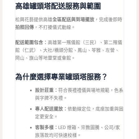
高雄罐頭塔配送服務與範圍
松興花藝提供高雄
全區配送與到場擺放
，完成後即時
拍照回傳
，不打擾儀式動線。
配送範圍包含：
高雄第一殯儀館（三民）、第二殯儀
館（仁武）、大社/橋頭分館、鳳山、苓雅、左營、
岡山、旗山等地靈堂或會館。
為什麼選擇專業罐頭塔服務？
設計莊重：
符合喪禮禮儀與場地規範，色系
與字牌不失禮。
專人配送擺放：
依動線定位，底座加重與固
定更安全。
客製多樣：
LED 燈箱、宗教圖騰、公司/家
族落款均可快速校樣。