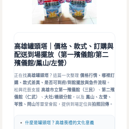
高雄罐頭塔｜價格、款式、訂購與
配送到場擺放（第一殯儀館/第二
殯儀館/鳳山/左營）
正在找
高雄罐頭塔
？這篇一次整理
價格行情、哪裡訂
購、款式差異、是否可到府/到館擺放與急件流程
。
松興花藝支援
高雄市立第一殯儀館（三民）
、
第二殯
儀館（仁武）
、
大社/橋頭分館
，以及
鳳山、左營、
苓雅、岡山
等靈堂會館，提供到場定位與
拍照回傳
。
什麼是罐頭塔？高雄喪禮的文化意義