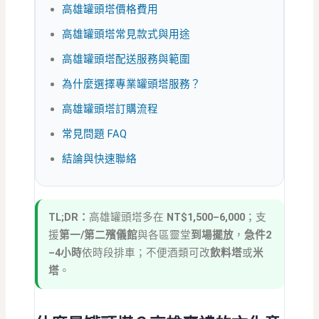
高雄罐頭塔價格費用
高雄罐頭塔常見款式與用途
高雄罐頭塔配送服務與範圍
為什麼選擇專業罐頭塔服務？
高雄罐頭塔訂購流程
常見問題 FAQ
結論與快速聯絡
TL;DR：
高雄罐頭塔多在
NT$1,500–6,000
；支
援
第一/第二殯儀館
與各區靈堂
到場擺放
，
急件2
–4小時
依時段排車；不便酒類可改
飲料塔
或
米
塔
。