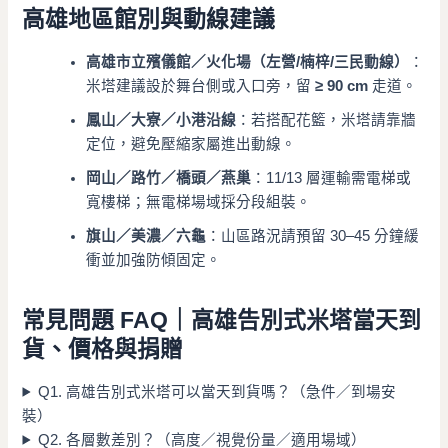
高雄地區館別與動線建議
高雄市立殯儀館／火化場（左營/楠梓/三民動線）
：
米塔建議設於舞台側或入口旁，留
≥ 90 cm
走道。
鳳山／大寮／小港沿線
：若搭配花籃，米塔請靠牆
定位，避免壓縮家屬進出動線。
岡山／路竹／橋頭／燕巢
：11/13 層運輸需電梯或
寬樓梯；無電梯場域採分段組裝。
旗山／美濃／六龜
：山區路況請預留 30–45 分鐘緩
衝並加強防傾固定。
常見問題 FAQ｜高雄告別式米塔當天到
貨、價格與捐贈
Q1. 高雄告別式米塔可以當天到貨嗎？（急件／到場安
裝）
Q2. 各層數差別？（高度／視覺份量／適用場域）