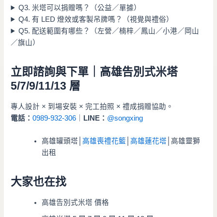
Q3. 米塔可以捐贈嗎？（公益／單據）
Q4. 有 LED 燈效或客製吊牌嗎？（視覺與禮俗）
Q5. 配送範圍有哪些？（左營／楠梓／鳳山／小港／岡山
／旗山）
立即諮詢與下單｜高雄告別式米塔
5/7/9/11/13 層
專人設計 × 到場安裝 × 完工拍照 × 禮成捐贈協助。
電話：
0989-932-306
｜
LINE：
@songxing
高雄罐頭塔│
高雄喪禮花籃
│
高雄蓮花塔
│高雄靈獅
出租
大家也在找
高雄告別式米塔 價格