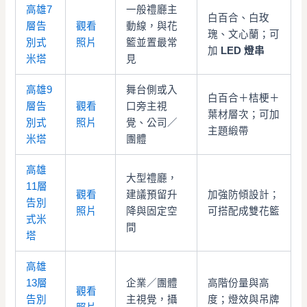
高雄7
一般禮廳主
白百合、白玫
層告
觀看
動線，與花
瑰、文心蘭；可
別式
照片
籃並置最常
加
LED 燈串
米塔
見
高雄9
舞台側或入
白百合＋桔梗＋
層告
觀看
口旁主視
葉材層次；可加
別式
照片
覺、公司／
主題緞帶
米塔
團體
高雄
大型禮廳，
11層
觀看
建議預留升
加強防傾設計；
告別
照片
降與固定空
可搭配成雙花籃
式米
間
塔
高雄
13層
企業／團體
高階份量與高
觀看
告別
主視覺，攝
度；燈效與吊牌