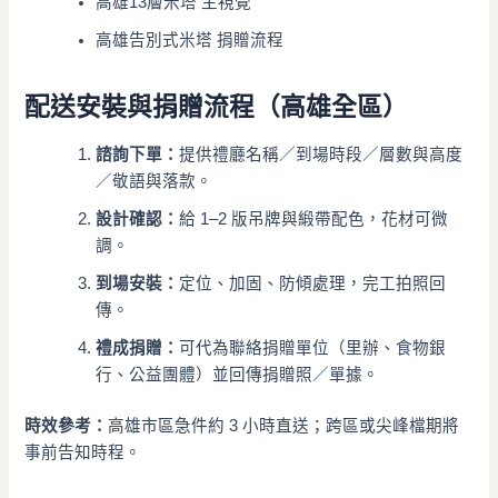
高雄13層米塔 主視覺
高雄告別式米塔 捐贈流程
配送安裝與捐贈流程（高雄全區）
諮詢下單：
提供禮廳名稱／到場時段／層數與高度
／敬語與落款。
設計確認：
給 1–2 版吊牌與緞帶配色，花材可微
調。
到場安裝：
定位、加固、防傾處理，完工拍照回
傳。
禮成捐贈：
可代為聯絡捐贈單位（里辦、食物銀
行、公益團體）並回傳捐贈照／單據。
時效參考：
高雄市區急件約 3 小時直送；跨區或尖峰檔期將
事前告知時程。