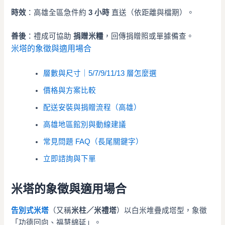
時效
：高雄全區急件約
3 小時
直送（依距離與檔期）。
善後
：禮成可協助
捐贈米糧
，回傳捐贈照或單據備查。
米塔的象徵與適用場合
層數與尺寸｜5/7/9/11/13 層怎麼選
價格與方案比較
配送安裝與捐贈流程（高雄）
高雄地區館別與動線建議
常見問題 FAQ（長尾關鍵字）
立即諮詢與下單
米塔的象徵與適用場合
告別式米塔
（又稱
米柱／米禮塔
）以白米堆疊成塔型，象徵
「功德回向、福慧綿延」。