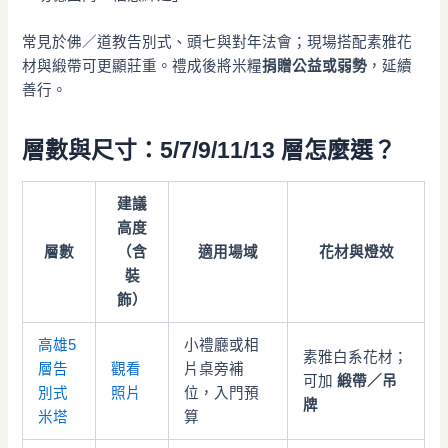
常見於佛／道教告別式、頭七與對年法會；現場搭配素雅花
材與緞帶可更顯莊重。禮成後將米糧
捐贈公益或弱勢
，延續
善行。
層數與尺寸：5/7/9/11/13 層怎麼選？
建議
高度
層數
（含
適用場域
花材與燈效
裝
飾）
高雄5
小禮廳或相
素雅白系花材；
層告
觀看
片桌旁補
可加
緞帶／吊
別式
照片
位，入門預
牌
米塔
算