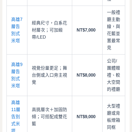
一般禮
高雄7
廳主動
經典尺寸，白系花
層告
線，與
材層次；可加緞
NT$7,000
別式
花籃並
帶/LED
米塔
置最常
見
公司/
高雄9
視覺份量更足；舞
團體贈
層告
台側或入口旁主視
NT$8,000
禮、較
別式
覺
大空間
米塔
的禮廳
高雄
大型禮
11層
高挑層次＋加固防
廳或背
告別
傾；可搭配成雙花
NT$9,000
板燈箱
式米
籃
同框
塔