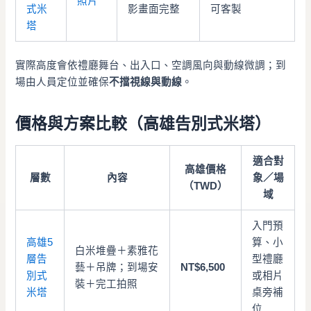
照片
式米
影畫面完整
可客製
塔
實際高度會依禮廳舞台、出入口、空調風向與動線微調；到
場由人員定位並確保
不擋視線與動線
。
價格與方案比較（高雄告別式米塔）
適合對
高雄價格
層數
內容
象／場
（TWD）
域
入門預
高雄5
算、小
白米堆疊＋素雅花
層告
型禮廳
藝＋吊牌；到場安
NT$6,500
別式
或相片
裝＋完工拍照
米塔
桌旁補
位