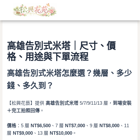
文
跳
章
至
分
主
類
要
內
容
高雄告別式米塔｜尺寸、價
格、用途與下單流程
高雄告別式米塔怎麼選？幾層、多少
錢、多久到？
【松興花藝】提供
高雄告別式米塔
5/7/9/11/13 層，
到場安裝
＋完工拍照回傳
。
價格
：5 層
NT$6,500
、7 層
NT$7,000
、9 層
NT$8,000
、11
層
NT$9,000
、13 層
NT$10,000
。