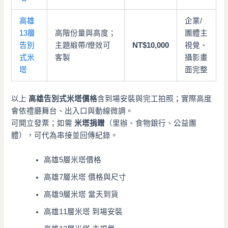
高雄
企業/
13層
高階份量與高度；
團體主
告別
主題緞帶/燈效可
NT$10,000
視覺、
式米
客製
攝影畫
塔
面完整
以上
高雄告別式米塔價格
含到場安裝與完工拍照；實際高度
會依禮廳舞台、出入口與動線微調。
可開立發票；如需
米塔捐贈
（里辦、食物銀行、公益團
體），可代為串接並回傳紀錄。
高雄5層米塔價格
高雄7層米塔 價格與尺寸
高雄9層米塔 當天到貨
高雄11層米塔 到場安裝