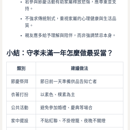
若參與節慶活動有助家屬釋放悲傷，應尊重並支
持。
不強求傳統制式，重視家屬的心理健康與生活品
質。
親友應多給予理解與陪伴，而非強調禁忌本身。
小結：守孝未滿一年怎麼做最妥當？
類別
建議做法
節慶祭拜
節日前一天準備供品告知亡者
衣著打扮
以素色、樸素為主
公共活動
避免參加婚禮、慶典等場合
家中擺設
不貼紅聯、不掛燈籠、夜晚不關燈