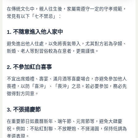
在傳統文化中，親人往生後，家屬需遵守一定的守孝規範，
常見有以下「七不禁忌」：
1.
不隨意進入他人家中
避免進出他人住處，以免將喪氣帶入，尤其對方若為孕婦、
新婚、老人等對習俗較為在意者，更需謹慎。
2.
不參加紅白喜事
不宜出席婚禮、壽宴、滿月酒等喜慶場合，亦避免參加他人
喪禮，以防「喜沖」、「喪沖」之忌。若必要參加，務必先
徵得對方同意。
3.
不張揚慶節
在重要節日如農曆新年、端午節、元宵節等，避免大肆慶
祝。例如：不貼紅對聯、不放鞭炮、不搓湯圓，保持低調為
孝道表現。