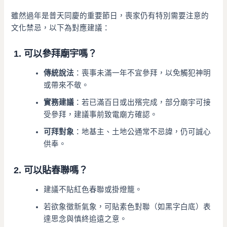
雖然過年是普天同慶的重要節日，喪家仍有特別需要注意的
文化禁忌，以下為對應建議：
1. 可以參拜廟宇嗎？
傳統說法
：喪事未滿一年不宜參拜，以免觸犯神明
或帶來不敬。
實務建議
：若已滿百日或出殯完成，部分廟宇可接
受參拜，建議事前致電廟方確認。
可拜對象
：地基主、土地公通常不忌諱，仍可誠心
供奉。
2. 可以貼春聯嗎？
建議不貼紅色春聯或掛燈籠。
若欲象徵新氣象，可貼素色對聯（如黑字白底）表
達思念與慎終追遠之意。