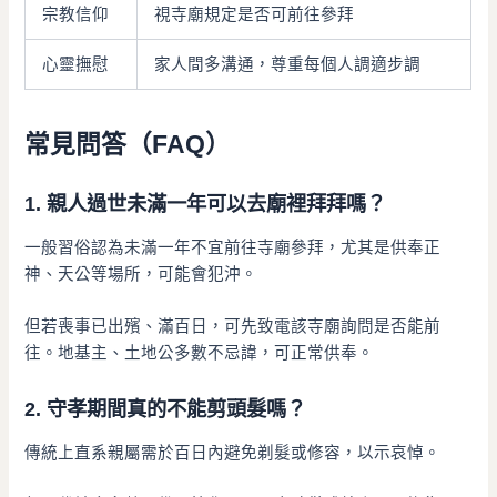
宗教信仰
視寺廟規定是否可前往參拜
心靈撫慰
家人間多溝通，尊重每個人調適步調
常見問答（FAQ）
1. 親人過世未滿一年可以去廟裡拜拜嗎？
一般習俗認為未滿一年不宜前往寺廟參拜，尤其是供奉正
神、天公等場所，可能會犯沖。
但若喪事已出殯、滿百日，可先致電該寺廟詢問是否能前
往。地基主、土地公多數不忌諱，可正常供奉。
2. 守孝期間真的不能剪頭髮嗎？
傳統上直系親屬需於百日內避免剃髮或修容，以示哀悼。