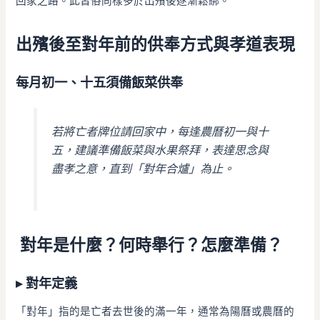
回家之路。此習俗同樣多於出殯後逐漸鬆綁。
出殯後至對年前的供奉方式與孝道表現
每月初一、十五須備飯菜供奉
若將亡者牌位請回家中，每逢農曆初一與十
五，建議準備飯菜與水果祭拜，表達思念與
盡孝之意，直到「對年合爐」為止。
對年是什麼？何時舉行？怎麼準備？
▸ 對年定義
「對年」指的是亡者去世後的滿一年，通常為陽曆或農曆的