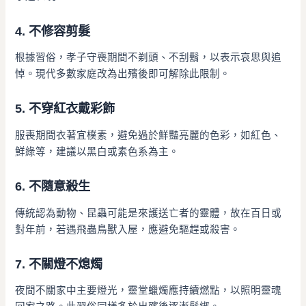
4.
不修容剪髮
根據習俗，孝子守喪期間不剃頭、不刮鬍，以表示哀思與追
悼。現代多數家庭改為出殯後即可解除此限制。
5.
不穿紅衣戴彩飾
服喪期間衣著宜樸素，避免過於鮮豔亮麗的色彩，如紅色、
鮮綠等，建議以黑白或素色系為主。
6.
不隨意殺生
傳統認為動物、昆蟲可能是來護送亡者的靈體，故在百日或
對年前，若遇飛蟲鳥獸入屋，應避免驅趕或殺害。
7.
不關燈不熄燭
夜間不關家中主要燈光，靈堂蠟燭應持續燃點，以照明靈魂