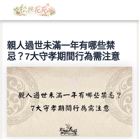
文
跳
章
至
分
主
類
要
內
容
親人過世未滿一年有哪些禁
忌？7大守孝期間行為需注意