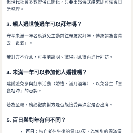
但現代社會多數習俗已簡化，只要出殯儀式結束即可恢復日
常整理。
3. 親人過世後過年可以拜年嗎？
守孝未滿一年者應避免主動前往親友家拜年，傳統認為會帶
去「喪氣」。
若對方不介意，可事前說明、徵得同意後再進行拜訪。
4. 未滿一年可以參加他人婚禮嗎？
建議避免參與紅事活動（婚禮、滿月酒等），以免發生「喜
喪相沖」的忌諱。
若為至親，務必徵詢對方是否能接受再決定是否出席。
5. 百日與對年有何不同？
百日
：指亡者往生後的第100天，為初步的圓滿儀