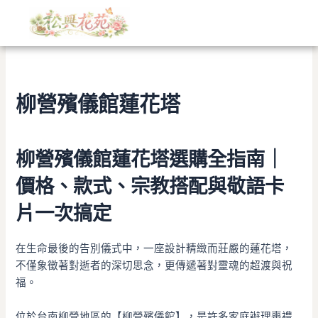
文
跳
章
至
分
主
類
要
內
容
柳營殯儀館蓮花塔
柳營殯儀館蓮花塔選購全指南｜
價格、款式、宗教搭配與敬語卡
片一次搞定
在生命最後的告別儀式中，一座設計精緻而莊嚴的蓮花塔，
不僅象徵著對逝者的深切思念，更傳遞著對靈魂的超渡與祝
福。
位於台南柳營地區的【柳營殯儀館】，是許多家庭辦理喪禮