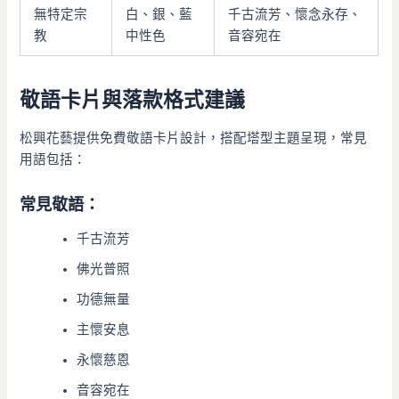
無特定宗
白、銀、藍
千古流芳、懷念永存、
教
中性色
音容宛在
敬語卡片與落款格式建議
松興花藝提供免費敬語卡片設計，搭配塔型主題呈現，常見
用語包括：
常見敬語：
千古流芳
佛光普照
功德無量
主懷安息
永懷慈恩
音容宛在