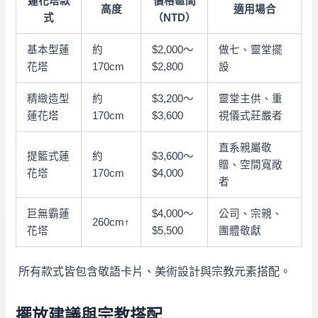
蓮花塔款
價格區間
高度
適用場合
式
（NTD）
基本型蓮
約
$2,000～
做七、靈堂擺
花塔
170cm
$2,800
設
精緻造型
約
$3,200～
靈堂主供、重
蓮花塔
170cm
$3,600
視儀式莊嚴者
直系親屬敬
提籃式蓮
約
$3,600～
贈、空間寬敞
花塔
170cm
$4,000
者
巨無霸蓮
$4,000～
公司、宗親、
260cm↑
花塔
$5,500
團體敬獻
所有款式皆包含敬語卡片、美術設計與宗教元素搭配。
擺放建議與宗教搭配