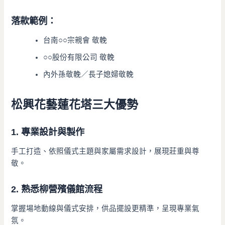
落款範例：
台南○○宗親會 敬輓
○○股份有限公司 敬輓
內外孫敬輓／長子媳婦敬輓
松興花藝蓮花塔三大優勢
1. 專業設計與製作
手工打造、依照儀式主題與家屬需求設計，展現莊重與尊
敬。
2. 熟悉柳營殯儀館流程
掌握場地動線與儀式安排，供品擺設更精準，呈現專業氣
氛。