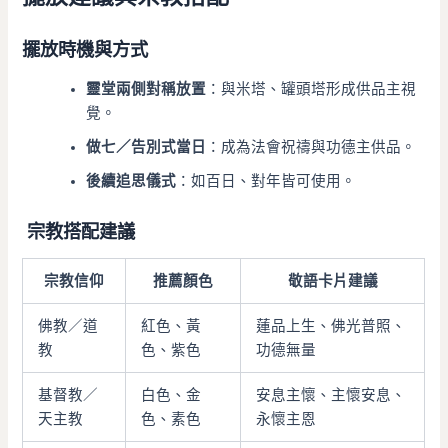
擺放時機與方式
靈堂兩側對稱放置
：與米塔、罐頭塔形成供品主視
覺。
做七／告別式當日
：成為法會祝禱與功德主供品。
後續追思儀式
：如百日、對年皆可使用。
宗教搭配建議
宗教信仰
推薦顏色
敬語卡片建議
佛教／道
紅色、黃
蓮品上生、佛光普照、
教
色、紫色
功德無量
基督教／
白色、金
安息主懷、主懷安息、
天主教
色、素色
永懷主恩