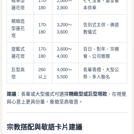
標準型
170-
2,000～
七七法會、靈堂基
蓮花塔
180
2,800
本供奉
精緻造
170-
3,200～
告別式主供、佛道
型蓮花
180
3,600
教儀式
塔
提籃式
170-
3,600～
百日、對年、宗親
蓮花塔
180
4,000
會、公司敬贈
巨型高
260
4,000～
長輩喪禮、大型公
塔
以上
5,500
祭、多人聯名
建議
：長輩或大型儀式可選擇
精緻型或巨型塔款
，在視覺
與心意上更具份量，象徵至高敬意。
宗教搭配與敬語卡片建議