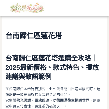
文
跳
章
至
分
主
類
要
內
容
台南歸仁區蓮花塔
台南歸仁區蓮花塔選購全攻略｜
2025最新價格、款式特色、擺放
建議與敬語範例
在台南歸仁區舉行告別式、七七法會或百日追思儀式時，蓮
花塔是一項充滿祝福與宗教意涵的供品。
它象徵
佛光照耀、靈魂超渡、功德圓滿往生極樂世界
，是靈
堂中最具代表性、最莊重的擺設之一。