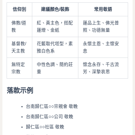
信仰別
建議顏色/裝飾
常用敬語
佛教/道
紅、黃主色，搭配
蓮品上生、佛光普
教
蓮燈、金紙
照、功德無量
基督教/
花籃取代塔型，素
永懷主恩、主懷安
天主教
雅白色系
息
無特定
中性色調、簡約莊
懷念永存、千古流
宗教
重
芳、深摯哀思
落款示例
台南歸仁區○○宗親會 敬輓
台南歸仁區○○公司 敬輓
歸仁區○○社區 敬輓