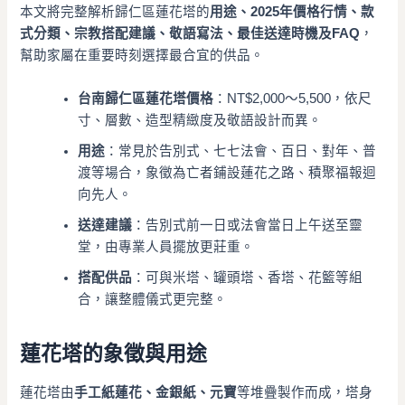
本文將完整解析歸仁區蓮花塔的
用途、2025年價格行情、款
式分類、宗教搭配建議、敬語寫法、最佳送達時機及FAQ
，
幫助家屬在重要時刻選擇最合宜的供品。
台南歸仁區蓮花塔價格
：NT$2,000～5,500，依尺
寸、層數、造型精緻度及敬語設計而異。
用途
：常見於告別式、七七法會、百日、對年、普
渡等場合，象徵為亡者鋪設蓮花之路、積聚福報迴
向先人。
送達建議
：告別式前一日或法會當日上午送至靈
堂，由專業人員擺放更莊重。
搭配供品
：可與米塔、罐頭塔、香塔、花籃等組
合，讓整體儀式更完整。
蓮花塔的象徵與用途
蓮花塔由
手工紙蓮花、金銀紙、元寶
等堆疊製作而成，塔身