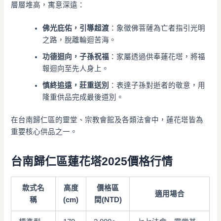
層層堆高，寓意深遠：
佛光庇佑，引導超渡
：象徵佛菩薩為亡者指引光明
之路，脫離輪迴苦海。
功德迴向，子孫祝福
：家屬透過供奉蓮花塔，將福
報迴向至先人身上。
慎終追遠，莊重送別
：表達子孫對逝者的敬意，用
隆重供品完成最後道別。
在台南歸仁區的靈堂、宗教會館及各類法會中，蓮花塔皆為
重要核心供品之一。
台南歸仁區蓮花塔2025價格行情
款式名
高度
價格區
適用場合
稱
(cm)
間(NTD)