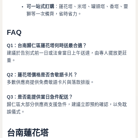
可一站式訂購
：蓮花塔、米塔、罐頭塔、香塔、靈
獅等一次備齊，省時省力。
FAQ
Q1：台南歸仁區蓮花塔何時送最合適？
建議於告別式前一日或法會當日上午送達，由專人擺放更莊
重。
Q2：蓮花塔價格是否含敬語卡片？
多數供應商提供免費敬語卡片與落款排版。
Q3：是否能提供當日急件配送？
歸仁區大部分供應商支援急件，建議立即預約確認，以免耽
誤儀式。
台南蓮花塔